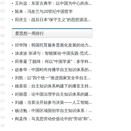
:43
王向远：东亚古典学：以中国为中心的东亚学术文化共同体之建构
:00
陈来：冯友兰与20世纪中国哲学
:31
田庆立：战后日本“保守主义”的思想源流及核心价值探析
:22
爱思想一周排行
:00
:56
邱华翔：韩国托育服务普惠化发展的动力机制、制度路径与政策效应
:32
涂凌波 张译匀：智能驱动·中国实践·范式创新：“构建中国新闻传播学自主知识体系”专题研讨会综述
:11
田香凝 丁靓琦：何以“中国学派”：多学科视野下中国特色新闻传播学建设的研究
:43
赵春华：中国时尚传播学自主知识体系的内在逻辑与实践路径
:53
刘凯：以“四个统一”推进国家安全学自主知识体系构建
:44
姚喜双：自主知识体系构建下的播音主持高等专业教育研究
:33
封丽霞：论中国法理学自主知识体系的建构
:27
刘越：当算法开始参与决策——人工智能重塑全球治理的底层逻辑
:27
杨洁勉：中国区域国别学自主知识体系：本原、借鉴和建构
:50
阎孟伟：马克思劳动价值论中的“劳动”和“价值”概念
:28