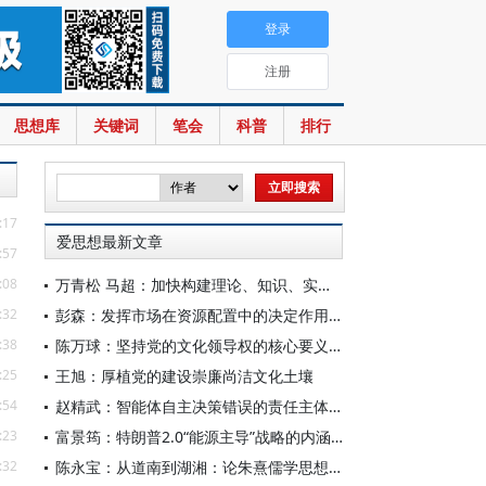
登录
注册
思想库
关键词
笔会
科普
排行
:17
爱思想最新文章
:57
:08
万青松 马超：加快构建理论、知识、实践一体发展的区域国别自主知识体系
:32
彭森：发挥市场在资源配置中的决定作用是中国改革的最基本经验
:38
陈万球：坚持党的文化领导权的核心要义、历史必然性和科学方法
:25
王旭：厚植党的建设崇廉尚洁文化土壤
:54
赵精武：智能体自主决策错误的责任主体与边界
:23
富景筠：特朗普2.0“能源主导”战略的内涵、举措与影响
:32
陈永宝：从道南到湖湘：论朱熹儒学思想的演变