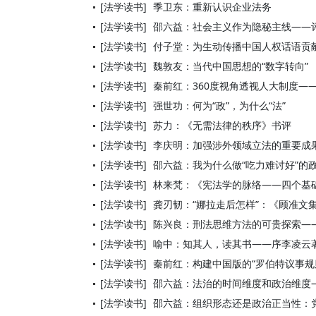
[法学读书]
季卫东：重新认识企业法务
[法学读书]
邵六益：社会主义作为隐秘主线——评
[法学读书]
付子堂：为生动传播中国人权话语贡
[法学读书]
魏敦友：当代中国思想的“数字转向”
[法学读书]
秦前红：360度视角透视人大制度——
[法学读书]
强世功：何为“政”，为什么“法”
[法学读书]
苏力：《无需法律的秩序》书评
[法学读书]
李庆明：加强涉外领域立法的重要成
[法学读书]
邵六益：我为什么做“吃力难讨好”的
[法学读书]
林来梵：《宪法学的脉络——四个基
[法学读书]
龚刃韧：“娜拉走后怎样”：《顾准文
[法学读书]
陈兴良：刑法思维方法的可贵探索—
[法学读书]
喻中：知其人，读其书——序李凌云
[法学读书]
秦前红：构建中国版的“罗伯特议事规
[法学读书]
邵六益：法治的时间维度和政治维度
[法学读书]
邵六益：组织形态还是政治正当性：