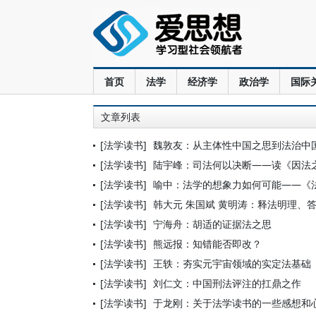
首页
法学
经济学
政治学
国际
文章列表
[法学读书]
魏敦友：从主体性中国之思到法治中
[法学读书]
陆宇峰：司法何以决断——读《因法
[法学读书]
喻中：法学的想象力如何可能——《
[法学读书]
韩大元 朱国斌 黄明涛：释法明理、
[法学读书]
宁海舟：胡适的证据法之思
[法学读书]
熊远报：知错能否即改？
[法学读书]
王轶：夯实元宇宙领域的实定法基础
[法学读书]
刘仁文：中国刑法评注的扛鼎之作
[法学读书]
于龙刚：关于法学读书的一些感想和