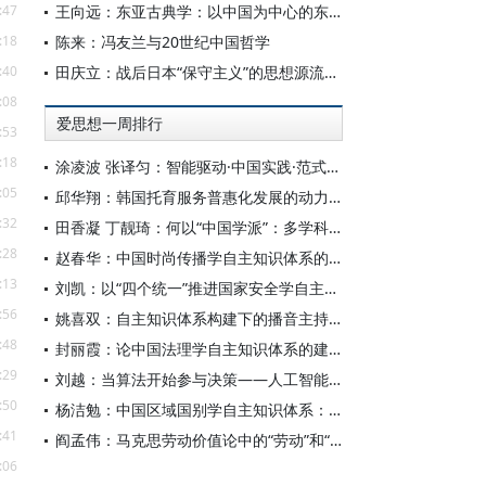
:47
王向远：东亚古典学：以中国为中心的东亚学术文化共同体之建构
:18
陈来：冯友兰与20世纪中国哲学
:40
田庆立：战后日本“保守主义”的思想源流及核心价值探析
:08
爱思想一周排行
:53
:18
涂凌波 张译匀：智能驱动·中国实践·范式创新：“构建中国新闻传播学自主知识体系”专题研讨会综述
:05
邱华翔：韩国托育服务普惠化发展的动力机制、制度路径与政策效应
:32
田香凝 丁靓琦：何以“中国学派”：多学科视野下中国特色新闻传播学建设的研究
:28
赵春华：中国时尚传播学自主知识体系的内在逻辑与实践路径
:13
刘凯：以“四个统一”推进国家安全学自主知识体系构建
:56
姚喜双：自主知识体系构建下的播音主持高等专业教育研究
:48
封丽霞：论中国法理学自主知识体系的建构
:29
刘越：当算法开始参与决策——人工智能重塑全球治理的底层逻辑
:50
杨洁勉：中国区域国别学自主知识体系：本原、借鉴和建构
:41
阎孟伟：马克思劳动价值论中的“劳动”和“价值”概念
:06