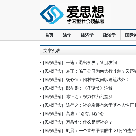
首页
法学
经济学
政治学
国际
文章列表
[民权理念]
王诺：退出学界，答朋友问
[民权理念]
袁正：骗子公司为何大行其道？又还
[民权理念]
杨心恒：冈村宁次何以逍遥法外？
[民权理念]
邵荃麟：《圣诞节》注解
[民权理念]
陈行之：权力作为利益源
[民权理念]
陈行之：社会发展有赖于基本人性而
[民权理念]
高虚："别有用心"论
[民权理念]
万昌华：什么是新社会？
[民权理念]
刘晨：一个青年学者眼中“邓公的遗产