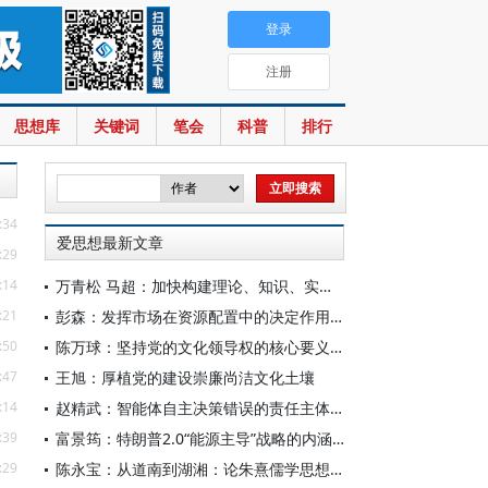
登录
注册
思想库
关键词
笔会
科普
排行
:34
爱思想最新文章
:29
:14
万青松 马超：加快构建理论、知识、实践一体发展的区域国别自主知识体系
:21
彭森：发挥市场在资源配置中的决定作用是中国改革的最基本经验
:50
陈万球：坚持党的文化领导权的核心要义、历史必然性和科学方法
:47
王旭：厚植党的建设崇廉尚洁文化土壤
:14
赵精武：智能体自主决策错误的责任主体与边界
:39
富景筠：特朗普2.0“能源主导”战略的内涵、举措与影响
:29
陈永宝：从道南到湖湘：论朱熹儒学思想的演变