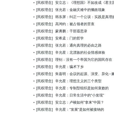
[民权理念]
安立志：《理想国》不如改成《君主
[民权理念]
张允若：金融灾难中的懒政现象
[民权理念]
韩东屏：纠正一个公误：实践是真理
[民权理念]
高鸿钧：被占领者的苦衷
[民权理念]
蒙勇鹏：干部遐思录
[民权理念]
安希孟：门的哲学
[民权理念]
张允若：通向真理的必由之路
[民权理念]
辛允星：北漂族的社会情感体验
[民权理念]
理钊：没有一个帝国为它的国民存在
[民权理念]
辛允星：骗术下乡
[民权理念]
朱嘉明：会议的起源、演变、异化--兼
[民权理念]
辛允星：理想主义的三个类型
[民权理念]
辛允星：专制型组织是如何衰败的
[民权理念]
辛允星：日常生活中的“小发现”
[民权理念]
安立志：卢梭如何“拿来”中国？
[民权理念]
辛允星：“发展”是如何被接纳的