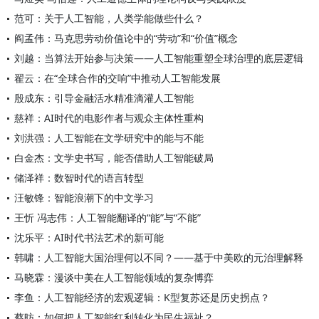
范可：关于人工智能，人类学能做些什么？
阎孟伟：马克思劳动价值论中的“劳动”和“价值”概念
刘越：当算法开始参与决策——人工智能重塑全球治理的底层逻辑
翟云：在“全球合作的交响”中推动人工智能发展
殷成东：引导金融活水精准滴灌人工智能
慈祥：AI时代的电影作者与观众主体性重构
刘洪强：人工智能在文学研究中的能与不能
白金杰：文学史书写，能否借助人工智能破局
储泽祥：数智时代的语言转型
汪敏锋：智能浪潮下的中文学习
王忻 冯志伟：人工智能翻译的“能”与“不能”
沈乐平：AI时代书法艺术的新可能
韩啸：人工智能大国治理何以不同？——基于中美欧的元治理解释
马晓霖：漫谈中美在人工智能领域的复杂博弈
李鱼：人工智能经济的宏观逻辑：K型复苏还是历史拐点？
蔡昉：如何把人工智能红利转化为民生福祉？