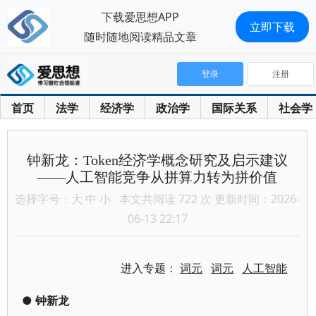
下载爱思想APP
立即下载
随时随地阅读精品文章
登录
注册
首页
法学
经济学
政治学
国际关系
社会学
钟新龙：Token经济学概念研究及启示建议
——人工智能竞争从拼算力转为拼价值
选择字号：
大
中
小
本文共阅读 722 次 更新时间：2026-
06-13 22:17
进入专题：
词元
词元
人工智能
●
钟新龙