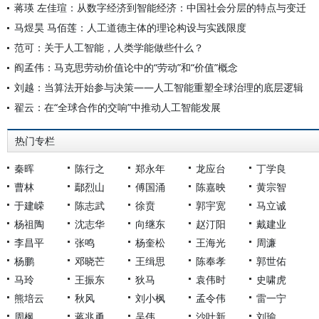
蒋瑛 左佳瑄：从数字经济到智能经济：中国社会分层的特点与变迁
马煜昊 马佰莲：人工道德主体的理论构设与实践限度
范可：关于人工智能，人类学能做些什么？
阎孟伟：马克思劳动价值论中的“劳动”和“价值”概念
刘越：当算法开始参与决策——人工智能重塑全球治理的底层逻辑
翟云：在“全球合作的交响”中推动人工智能发展
热门专栏
秦晖
陈行之
郑永年
龙应台
丁学良
曹林
鄢烈山
傅国涌
陈嘉映
黄宗智
于建嵘
陈志武
徐贲
郭宇宽
马立诚
杨祖陶
沈志华
向继东
赵汀阳
戴建业
李昌平
张鸣
杨奎松
王海光
周濂
杨鹏
邓晓芒
王缉思
陈奉孝
郭世佑
马玲
王振东
狄马
袁伟时
史啸虎
熊培云
秋风
刘小枫
孟令伟
雷一宁
周枫
蒋兆勇
吴伟
沙叶新
刘瑜