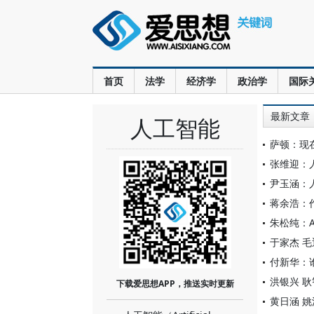
首页
法学
经济学
政治学
国际
最新文章
人工智能
萨顿：现在
张维迎：
尹玉涵：
蒋余浩：
朱松纯：
于家杰 
付新华：
洪银兴 
下载爱思想APP，推送实时更新
黄日涵 姚