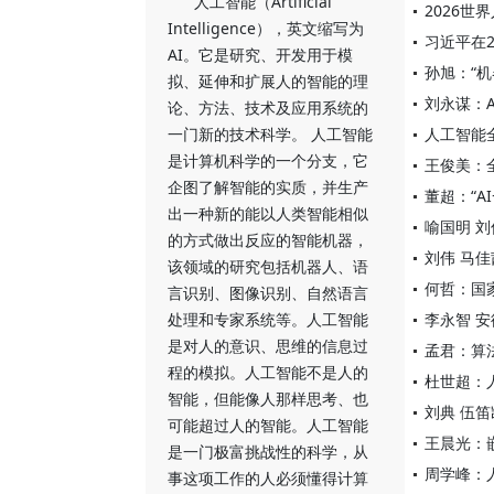
人工智能（Artificial
2026
Intelligence），英文缩写为
习近平在
AI。它是研究、开发用于模
孙旭：“
拟、延伸和扩展人的智能的理
刘永谋：
论、方法、技术及应用系统的
一门新的技术科学。 人工智能
人工智能
是计算机科学的一个分支，它
王俊美：
企图了解智能的实质，并生产
董超：“A
出一种新的能以人类智能相似
喻国明 
的方式做出反应的智能机器，
刘伟 马
该领域的研究包括机器人、语
何哲：国
言识别、图像识别、自然语言
处理和专家系统等。人工智能
李永智 
是对人的意识、思维的信息过
孟君：算
程的模拟。人工智能不是人的
杜世超：
智能，但能像人那样思考、也
刘典 伍
可能超过人的智能。人工智能
王晨光：
是一门极富挑战性的科学，从
周学峰：
事这项工作的人必须懂得计算