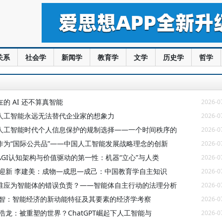
关系
社会学
新闻学
教育学
文学
历史学
哲学
的 AI 还不算真智能
2026-0
人工智能永远无法替代企业家的想象力
2026-0
人工智能时代个人信息保护的规制选择——一个时间秩序的
2026-0
作为“国际公共品”——中国人工智能发展战略理念的创新
2026-0
AGI认知架构与价值驱动的第一性：机器“立心”与人类
2026-0
毛迎新 李建美：成物—成思—成己：中国教育学自主知识
2026-0
谁应为智能体的错误负责？——智能体自主行动的法理分析
2026-0
耿智：智能经济的新动能特征及其要素的经济学考察
2026-0
浩龙：被重塑的世界？ChatGPT崛起下人工智能与
2026-0