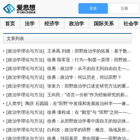
登录
注册
首页
法学
经济学
政治学
国际关系
社会学
文章列表
[政治学理论与方法]
王承禹 刘骁：田野政治学的拓展：基于数字空间的视角
[政治学理论与方法]
徐勇 陈军亚：行为—制度—原理：田野政治学的方法自觉
[政治学理论与方法]
徐勇：政治学：从不由自主到自由自主——兼谈田野政治学与微观政
[政治学理论与方法]
徐勇：政治学：何以历史，何以田野？
[政治学理论与方法]
张奎力：田野政治学口述史研究方法的重构
[政治学理论与方法]
王向民：“语言—分析”作为经验研究的新路径：田野政治学概念建
[人类学]
陶庆 石园园：在“田野”中发现和发展政治科学——兼评从“人类
[政治学理论与方法]
徐勇 漆程成：在 “殿堂”与 “田野”之间——构建中国特色的
[政治学理论与方法]
徐勇：从田野政治学看中国自主的知识体系建构
[政治学理论与方法]
白利友：政治学的田野：概念、场域及价值
[政治学理论与方法]
徐勇：找回基层，带向国家——田野政治学从概念到体系的提升