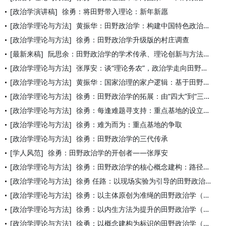
[政治学演讲稿]
徐勇：将田野带入理论：新年新愿
[政治学理论与方法]
黄振华：田野政治学：构建中国特色政治学的重要路径
[政治学理论与方法]
徐勇：田野政治学升级版的村庄调查
[最新来稿]
阮思余：田野政治学的学术传承、理论创新与方法自觉
[政治学理论与方法]
张厚安：谈“理论务农”，政治学走向田野四十年
[政治学理论与方法]
黄振华：国家治理的家户逻辑：基于田野政治学的分析进路
[政治学理论与方法]
徐勇：田野政治学的拓展：由“四大”到“三强”
[政治学理论与方法]
徐勇：每逢难题寻支持：重点基地的设立与建设
[政治学理论与方法]
徐勇：难为而为：重点基地的争取
[政治学理论与方法]
徐勇：田野政治学的三代传承
[学人风范]
徐勇：田野政治学的开创者——张厚安
[政治学理论与方法]
徐勇：田野政治学的核心概念建构：路径、特性与贡献
[政治学理论与方法]
徐勇 任路：以现场实验为引导的田野政治学建构
[政治学理论与方法]
徐勇：以主体原创为准绳的田野政治学（田野政治学的构建·第十五
[政治学理论与方法]
徐勇：以内生方法为提升的田野政治学（田野政治学的构建·第十四
[政治学理论与方法]
徐勇：以概念建构为标识的田野政治学（田野政治学的构建·第十三