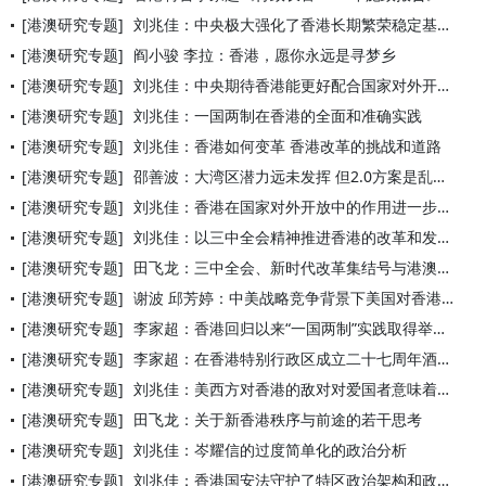
[港澳研究专题]
刘兆佳：中央极大强化了香港长期繁荣稳定基础
[港澳研究专题]
阎小骏 李拉：香港，愿你永远是寻梦乡
[港澳研究专题]
刘兆佳：中央期待香港能更好配合国家对外开放战略
[港澳研究专题]
刘兆佳：一国两制在香港的全面和准确实践
[港澳研究专题]
刘兆佳：香港如何变革 香港改革的挑战和道路
[港澳研究专题]
邵善波：大湾区潜力远未发挥 但2.0方案是乱下药
[港澳研究专题]
刘兆佳：香港在国家对外开放中的作用进一步提升
[港澳研究专题]
刘兆佳：以三中全会精神推进香港的改革和发展
[港澳研究专题]
田飞龙：三中全会、新时代改革集结号与港澳机遇
[港澳研究专题]
谢波 邱芳婷：中美战略竞争背景下美国对香港的制裁：发展演变、
[港澳研究专题]
李家超：香港回归以来“一国两制”实践取得举世瞩目的重大成就
[港澳研究专题]
李家超：在香港特别行政区成立二十七周年酒会的致辞（全文）
[港澳研究专题]
刘兆佳：美西方对香港的敌对对爱国者意味着什么
[港澳研究专题]
田飞龙：关于新香港秩序与前途的若干思考
[港澳研究专题]
刘兆佳：岑耀信的过度简单化的政治分析
[港澳研究专题]
刘兆佳：香港国安法守护了特区政治架构和政治秩序