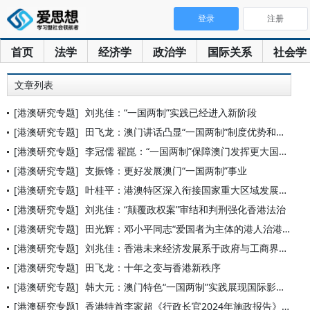
登录
注册
首页
法学
经济学
政治学
国际关系
社会学
文章列表
[港澳研究专题]
刘兆佳：“一国两制”实践已经进入新阶段
[港澳研究专题]
田飞龙：澳门讲话凸显“一国两制”制度优势和价值普遍性
[港澳研究专题]
李冠儒 翟崑：“一国两制”保障澳门发挥更大国际作用
[港澳研究专题]
支振锋：更好发展澳门“一国两制”事业
[港澳研究专题]
叶桂平：港澳特区深入衔接国家重大区域发展战略的思考
[港澳研究专题]
刘兆佳：“颠覆政权案”审结和判刑强化香港法治
[港澳研究专题]
田光辉：邓小平同志“爱国者为主体的港人治港”思想的重大历史意
[港澳研究专题]
刘兆佳：香港未来经济发展系于政府与工商界协同发力
[港澳研究专题]
田飞龙：十年之变与香港新秩序
[港澳研究专题]
韩大元：澳门特色“一国两制”实践展现国际影响力
[港澳研究专题]
香港特首李家超《行政长官2024年施政报告》全文