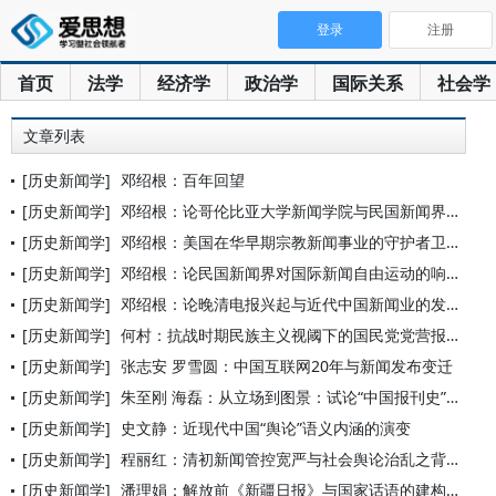
登录
注册
首页
法学
经济学
政治学
国际关系
社会学
文章列表
[历史新闻学]
邓绍根：百年回望
[历史新闻学]
邓绍根：论哥伦比亚大学新闻学院与民国新闻界的交流合作及其影响
[历史新闻学]
邓绍根：美国在华早期宗教新闻事业的守护者卫三畏与《中国丛报》
[历史新闻学]
邓绍根：论民国新闻界对国际新闻自由运动的响应及其影响和结局
[历史新闻学]
邓绍根：论晚清电报兴起与近代中国新闻业的发展
[历史新闻学]
何村：抗战时期民族主义视阈下的国民党党营报纸大众化
[历史新闻学]
张志安 罗雪圆：中国互联网20年与新闻发布变迁
[历史新闻学]
朱至刚 海磊：从立场到图景：试论“中国报刊史”的书写缘起和逻
[历史新闻学]
史文静：近现代中国“舆论”语义内涵的演变
[历史新闻学]
程丽红：清初新闻管控宽严与社会舆论治乱之背离的启示
[历史新闻学]
潘理娟：解放前《新疆日报》与国家话语的建构与变迁