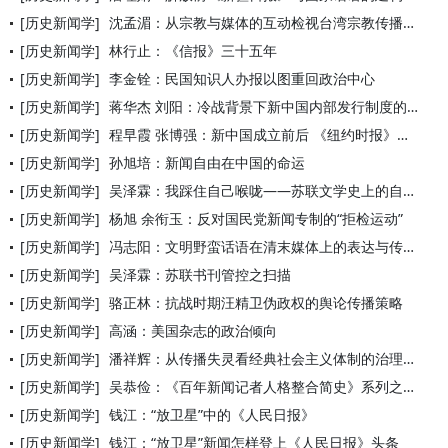
[历史新闻学]
沈孟湄：从宗教与媒体的互动检视台湾宗教传播之发展
[历史新闻学]
林行止：《信报》三十五年
[历史新闻学]
李金铨：民国知识人办报以图重回政治中心
[历史新闻学]
蒋华杰 刘阳：冷战背景下新中国内部发行制度的演变与影响
[历史新闻学]
程早霞 张博强：新中国成立前后 《纽约时报》对中国西藏的报道
[历史新闻学]
孙旭培：新闻自由在中国的命运
[历史新闻学]
吴泽霖：我踩住自己喉咙——苏联文学史上的自我审查
[历史新闻学]
杨旭 余衔玉：反对国民党新闻专制的“拒检运动”
[历史新闻学]
冯志阳：文明野蛮话语在清末媒体上的表达与传播
[历史新闻学]
吴泽霖：苏联书刊管控之扫描
[历史新闻学]
骆正林：抗战时期汪精卫伪政权的舆论传播策略
[历史新闻学]
高涵：美国杂志的政治倾向
[历史新闻学]
潘祥辉：从传播失灵看经典社会主义体制的治理困境
[历史新闻学]
吴恭俭：《百年新闻记者人格整合简史》系列之第二篇：20世纪中
[历史新闻学]
钱江：“放卫星”中的《人民日报》
[历史新闻学]
钱江：“放卫星”新闻怎样登上《人民日报》头条