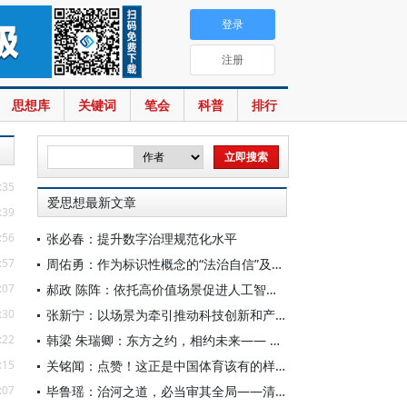
登录
注册
思想库
关键词
笔会
科普
排行
:35
爱思想最新文章
:39
:56
张必春：提升数字治理规范化水平
:57
周佑勇：作为标识性概念的“法治自信”及其时代意蕴
:07
郝政 陈阵：依托高价值场景促进人工智能高质量数据集建设
:30
张新宁：以场景为牵引推动科技创新和产业创新深度融合
:22
韩梁 朱瑞卿：东方之约，相约未来—— 中国元首外交的世界情怀与大国气派
:15
关铭闻：点赞！这正是中国体育该有的样子
:07
毕鲁瑶：治河之道，必当审其全局——清代靳辅的治水理念与实践