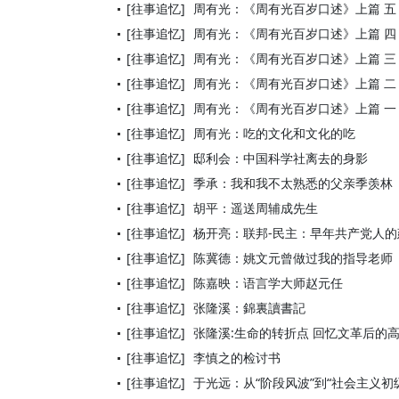
[往事追忆]
周有光：《周有光百岁口述》上篇 五
[往事追忆]
周有光：《周有光百岁口述》上篇 四
[往事追忆]
周有光：《周有光百岁口述》上篇 三
[往事追忆]
周有光：《周有光百岁口述》上篇 二
[往事追忆]
周有光：《周有光百岁口述》上篇 一
[往事追忆]
周有光：吃的文化和文化的吃
[往事追忆]
邸利会：中国科学社离去的身影
[往事追忆]
季承：我和我不太熟悉的父亲季羡林
[往事追忆]
胡平：遥送周辅成先生
[往事追忆]
杨开亮：联邦-民主：早年共产党人的
[往事追忆]
陈冀德：姚文元曾做过我的指导老师
[往事追忆]
陈嘉映：语言学大师赵元任
[往事追忆]
张隆溪：錦裏讀書記
[往事追忆]
张隆溪:生命的转折点 回忆文革后的
[往事追忆]
李慎之的检讨书
[往事追忆]
于光远：从“阶段风波”到“社会主义初