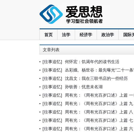
首页
法学
经济学
政治学
国际
文章列表
[往事追忆]
何怀宏：饥渴年代的读书生活
[往事追忆]
丛彩娥、杨世谷：最先曝光“二十一条
[往事追忆]
沈昌文：我在三联书店的一些经历
[往事追忆]
孙钦善：忧患未名湖
[往事追忆]
周有光：《周有光百岁口述》上篇 一〇
[往事追忆]
周有光：《周有光百岁口述》上篇 九 
[往事追忆]
周有光：《周有光百岁口述》上篇 八
[往事追忆]
周有光：《周有光百岁口述》上篇 七
[往事追忆]
周有光：《周有光百岁口述》上篇 六