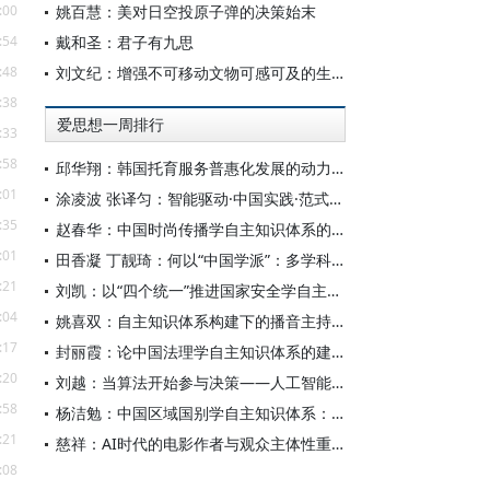
:00
姚百慧：美对日空投原子弹的决策始末
:54
戴和圣：君子有九思
:48
刘文纪：增强不可移动文物可感可及的生命力
:38
爱思想一周排行
:33
:58
邱华翔：韩国托育服务普惠化发展的动力机制、制度路径与政策效应
:01
涂凌波 张译匀：智能驱动·中国实践·范式创新：“构建中国新闻传播学自主知识体系”专题研讨会综述
:35
赵春华：中国时尚传播学自主知识体系的内在逻辑与实践路径
:01
田香凝 丁靓琦：何以“中国学派”：多学科视野下中国特色新闻传播学建设的研究
:21
刘凯：以“四个统一”推进国家安全学自主知识体系构建
:04
姚喜双：自主知识体系构建下的播音主持高等专业教育研究
:17
封丽霞：论中国法理学自主知识体系的建构
:20
刘越：当算法开始参与决策——人工智能重塑全球治理的底层逻辑
:58
杨洁勉：中国区域国别学自主知识体系：本原、借鉴和建构
:21
慈祥：AI时代的电影作者与观众主体性重构
:08