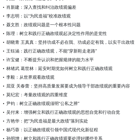
肖新建：深入查找和纠治政绩观偏差
李志明：以“为民造福”校准政绩观
聂文胜：政绩观问题是一个根本性问题
陈理：树立和践行正确政绩观起决定性作用的是党性
胡晓青 王真真：坚持功成不必在我、功成必定有我，以实干出政绩
王钰涵：践行正确政绩观，不能“穿新鞋走老路”
许宝健：不断提升认识和把握规律的能力水平
林绪武 葛世林：延安时期党如何树立和践行正确政绩观
李毅：从世界观看政绩观
屈亚 关春蕾：坚持高质量发展要成为领导干部政绩观的重要内容
莫纪宏：考量政绩观的四重维度
尹钧：树立正确政绩观须明“公私之辨”
吴付来：增强树立和践行正确政绩观的思想自觉和行动自觉
方艳华：把“为民造福是最大政绩”落到实处
杨巧蓉：以正确政绩观引领中国式现代化新征程
孙明增：树立和践行正确政绩观要处理好哪些关系