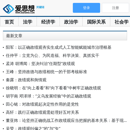
登录
注册
首页
法学
经济学
政治学
国际关系
社会学
最新文章
阳军：以正确政绩观夯实生成式人工智能赋能城市治理根基
任仲平：立党为公、为民造福、科学决策、真抓实干
孟涛 胡博闻：坚决纠治“任期型”政绩观
王峰：坚持政德与政绩相统一的干部考核标准
秦露：政绩观和舆情观
徐晓明：在“向上看看”和“向下看看”中树牢正确政绩观
胡宇南 邓泽球：“义乌发展经验”中的正确政绩观
田心铭：对政绩观起决定性作用的是党性
高轩：践行正确政绩观需处理好五对关系
董亚炜：论坚持正确统战工作政绩观应当把握的基本关系：基于现代
吴莹：政绩观纠偏之“的”与“矢”