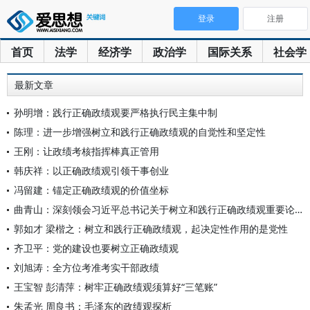
登录
注册
首页
法学
经济学
政治学
国际关系
社会学
最新文章
孙明增：践行正确政绩观要严格执行民主集中制
陈理：进一步增强树立和践行正确政绩观的自觉性和坚定性
王刚：让政绩考核指挥棒真正管用
韩庆祥：以正确政绩观引领干事创业
冯留建：锚定正确政绩观的价值坐标
曲青山：深刻领会习近平总书记关于树立和践行正确政绩观重要论述
郭如才 梁楷之：树立和践行正确政绩观，起决定性作用的是党性
齐卫平：党的建设也要树立正确政绩观
刘旭涛：全方位考准考实干部政绩
王宝智 彭清萍：树牢正确政绩观须算好“三笔账”
朱孟光 周良书：毛泽东的政绩观探析