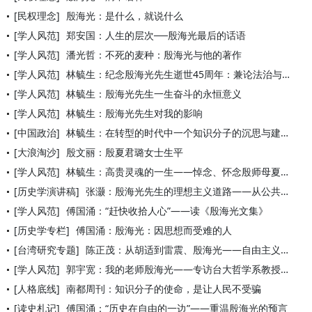
[民权理念]
殷海光：是什么，就说什么
[学人风范]
郑安国：人生的层次──殷海光最后的话语
[学人风范]
潘光哲：不死的麦种：殷海光与他的著作
[学人风范]
林毓生：纪念殷海光先生逝世45周年：兼论法治与民主的基础建设
[学人风范]
林毓生：殷海光先生一生奋斗的永恒意义
[学人风范]
林毓生：殷海光先生对我的影响
[中国政治]
林毓生：在转型的时代中一个知识分子的沉思与建议
[大浪淘沙]
殷文丽：殷夏君璐女士生平
[学人风范]
林毓生：高贵灵魂的一生——悼念、怀念殷师母夏君璐女士
[历史学演讲稿]
张灏：殷海光先生的理想主义道路——从公共知识分子谈起
[学人风范]
傅国涌：“赶快收拾人心”——读《殷海光文集》
[历史学专栏]
傅国涌：殷海光：因思想而受难的人
[台湾研究专题]
陈正茂：从胡适到雷震、殷海光——自由主义在台湾的浮沉
[学人风范]
郭宇宽：我的老师殷海光——专访台大哲学系教授王晓波
[人格底线]
南都周刊：知识分子的使命，是让人民不受骗
[读史札记]
傅国涌：“历史在自由的一边”——重温殷海光的预言