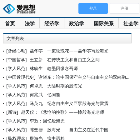
登录
注册
首页
法学
经济学
政治学
国际关系
社会学
文章列表
[曾经心动]
聂华苓：一束玫瑰花——聂华苓写殷海光
[中国哲学]
王立新：在传统主义和自由主义之间
[学人风范]
林毓生：翰墨因缘念吾师
[中国近现代史]
谢晓东：论中国保守主义与自由主义的双向融合
[学人风范]
何卓恩：大陆时期的殷海光
[学人风范]
何兆武：忆同窗
[学人风范]
马英九：纪念自由主义巨擘殷海光与雷震
[新诗]
赵天仪：《悲怆的挽歌》——悼殷海光老师
[学人风范]
李敖：回忆殷海光
[学人风范]
陈奎德：殷海光——自由主义在近代中国
[民权理念]
殷海光：病中语粹