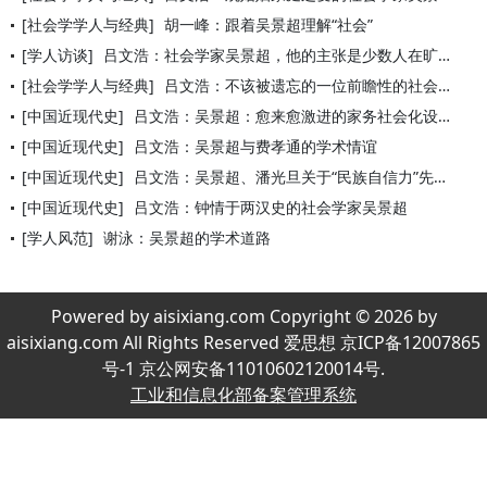
[社会学学人与经典]
胡一峰：跟着吴景超理解“社会”
[学人访谈]
吕文浩：社会学家吴景超，他的主张是少数人在旷野中的呼声
[社会学学人与经典]
吕文浩：不该被遗忘的一位前瞻性的社会学家 ——《都市意识与
[中国近现代史]
吕文浩：吴景超：愈来愈激进的家务社会化设想
[中国近现代史]
吕文浩：吴景超与费孝通的学术情谊
[中国近现代史]
吕文浩：吴景超、潘光旦关于“民族自信力”先天根据的论争
[中国近现代史]
吕文浩：钟情于两汉史的社会学家吴景超
[学人风范]
谢泳：吴景超的学术道路
Powered by aisixiang.com Copyright © 2026 by
aisixiang.com All Rights Reserved 爱思想 京ICP备12007865
号-1 京公网安备11010602120014号.
工业和信息化部备案管理系统