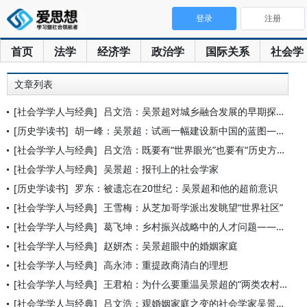
登录
注册
首页
法学
经济学
政治学
国际关系
社会学
文章列表
[社会学学人与经典]
吕文浩：吴景超对城乡融合发展的早期探讨
[历史学读书]
胡一峰：吴景超：试画一幅建设新中国的蓝图——《历史意识与世界
[社会学学人与经典]
吕文浩：既要有“世界眼光”也要有“历史方法” ——社会学家
[社会学学人与经典]
吴景超：报刊上的社会学家
[历史学读书]
罗东：被遗忘在20世纪：吴景超和他的超前意识
[社会学学人与经典]
王雪梅：从芝加哥学派出发眺望“世界社区”
[社会学学人与经典]
葛飞坤：乡村振兴战略中的人才问题——从吴景超的相关论述出发
[社会学学人与经典]
赵妍杰：吴景超眼中的婚姻家庭
[社会学学人与经典]
高永沛：重提政商清白的理想
[社会学学人与经典]
王君柏：为什么要重温吴景超的“两类农村”与城乡一体论
[社会学学人与经典]
吕文浩：观婚姻家庭之变的社会学家吴景超