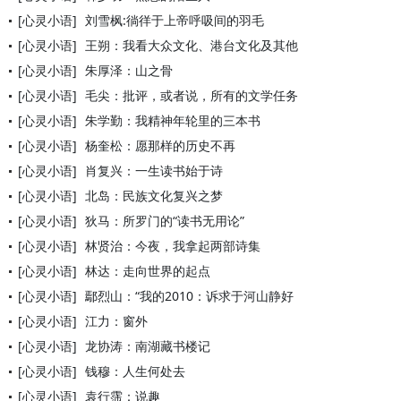
[心灵小语]
刘雪枫:徜徉于上帝呼吸间的羽毛
[心灵小语]
王朔：我看大众文化、港台文化及其他
[心灵小语]
朱厚泽：山之骨
[心灵小语]
毛尖：批评，或者说，所有的文学任务
[心灵小语]
朱学勤：我精神年轮里的三本书
[心灵小语]
杨奎松：愿那样的历史不再
[心灵小语]
肖复兴：一生读书始于诗
[心灵小语]
北岛：民族文化复兴之梦
[心灵小语]
狄马：所罗门的“读书无用论”
[心灵小语]
林贤治：今夜，我拿起两部诗集
[心灵小语]
林达：走向世界的起点
[心灵小语]
鄢烈山：“我的2010：诉求于河山静好
[心灵小语]
江力：窗外
[心灵小语]
龙协涛：南湖藏书楼记
[心灵小语]
钱穆：人生何处去
[心灵小语]
袁行霈：说趣