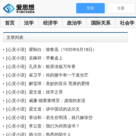
登录
注册
首页
法学
经济学
政治学
国际关系
社会学
文章列表
[心灵小语]
瞿秋白：致鲁迅（1935年6月18日）
[心灵小语]
吴稼祥：早餐桌上
[心灵小语]
孔庆东：粗茶淡饭万年香
[心灵小语]
崔卫平：你的腹中有一千道光芒
[心灵小语]
解玺璋：美妙的音乐 荒唐的爱情
[心灵小语]
梁文道：炫学之罪
[心灵小语]
威廉·德莱塞维茨：虚假的友谊
[心灵小语]
梁文道：讲中国话的达尔文
[心灵小语]
章诒和：若生在明清，就只嫁张岱
[心灵小语]
李云雷：我们为何而读书？
[心灵小语]
韩少功：熟悉的陌生人