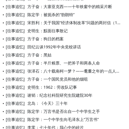
[往事追忆]
方子奋：大寨亚克西——十年铁窗中的精采片断
[往事追忆]
陈定学：被扼杀的“勃朗特”
[往事追忆]
宋胜利：关于我国“经济体制改革”问题的两封信（1972年）
[往事追忆]
史明生：黥面往事散记
[往事追忆]
方子奋：狗日的档案
[往事追忆]
田纪云谈1992年中央党校讲话
[往事追忆]
方子奋：黑姑
[往事追忆]
方子奋：半斤粮票、一把斧子和两条人命
[往事追忆]
张泽石：八十载南柯一梦？——耄耋之年的一点人生感悟
[往事追忆]
方子奋：一个国民党员和他的烟咀
[往事追忆]
史明生：1962：劳改队记事
[往事追忆]
谢韬：纪念社科院研究生院建院30年
[往事追忆]
北岛：《今天》三十年
[往事追忆]
陈定学：万言书是否出自一个中学生之手
[往事追忆]
陈定学：一个中学生向毛泽东上“万言书”
[往事追忆]
李零：七十年代：我心中的碎片