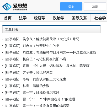
登录
注册
首页
法学
经济学
政治学
国际关系
社会学
文章列表
[往事追忆]
吴永良：解放初期天津《大公报》琐记
[往事追忆]
刘自立：张契尼先生的书
[往事追忆]
刘自立：希腊精神与日月同光——悼念叔叔水建馥
[往事追忆]
杨自伍：与记忆同在的旧书店
[往事追忆]
袁鹰：书生办报—记林淡秋、袁水拍、陈笑雨
[往事追忆]
方子奋：琐忆严凤英
[往事追忆]
陈昕：我所认识的王元化先生
[往事追忆]
林春：清醒的少数
[往事追忆]
雷一宁：脱胎换骨纪实续
[往事追忆]
雷一宁：一个“中间偏右分子”的遭遇
[往事追忆]
雷一宁：一篇没有采用的编后语