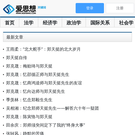
登录
注册
首页
法学
经济学
政治学
国际关系
社会学
最新文章
王雨柔：“北大舵手”：郑天挺的北大岁月
郑天挺自传
郑克晟：梅贻琦与郑天挺
郑克晟：忆邵循正师与郑天挺先生
郑克晟：忆商鸿逵师与郑天挺先生的友谊
郑克晟：忆向达师与郑天挺先生
季羡林：忆念郑毅生先生
吴相湘：纪念郑师天挺先生——解答六十年一疑团
郑克晟：陈寅恪与郑天挺
田余庆：郑师须臾间定下了我的“终身大事”
张轲风：静默的苦痛