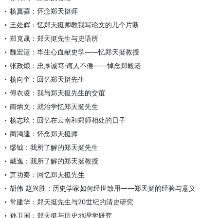
杨翼骧：怀念郑天挺师
王处辉：忆郑天挺师教我写论文的几个片断
郑克晟：郑天挺先生与史语所
魏宏运：毕生心血献史学——忆郑天挺教授
张政烺：忠厚诚笃·诲人不倦——悼念郑毅老
杨向奎：回忆郑天挺先生
傅衣凌：我与郑天挺先生的交谊
南炳文：就治学忆郑天挺先生
杨志玖：回忆在云南和郑师相处的日子
商鸿逵：怀念郑天挺师
缪钺：我所了解的郑天挺先生
戴逸：我所了解的郑天挺教授
萧功秦：回忆郑天挺先生
胡伟 赵兴胜：历史学家如何经世致用——郑天挺的经验与意义
常建华：郑天挺先生与20世纪的清史研究
孙卫国：郑天挺与历史地理学研究