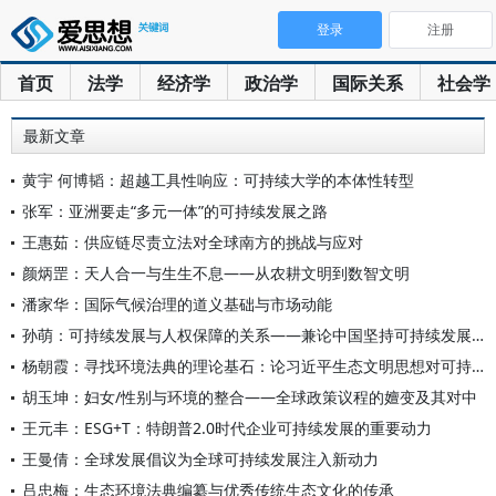
登录
注册
首页
法学
经济学
政治学
国际关系
社会学
最新文章
黄宇 何博韬：超越工具性响应：可持续大学的本体性转型
张军：亚洲要走“多元一体”的可持续发展之路
王惠茹：供应链尽责立法对全球南方的挑战与应对
颜炳罡：天人合一与生生不息——从农耕文明到数智文明
潘家华：国际气候治理的道义基础与市场动能
孙萌：可持续发展与人权保障的关系——兼论中国坚持可持续发展与
杨朝霞：寻找环境法典的理论基石：论习近平生态文明思想对可持续
胡玉坤：妇女/性别与环境的整合——全球政策议程的嬗变及其对中
王元丰：ESG+T：特朗普2.0时代企业可持续发展的重要动力
王曼倩：全球发展倡议为全球可持续发展注入新动力
吕忠梅：生态环境法典编纂与优秀传统生态文化的传承