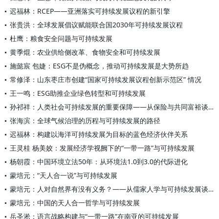
迟福林：RCEP——亚洲落实可持续发展议程的新引擎
张贵洪：全球发展倡议赋能联合国2030年可持续发展议程
杜鹰：粮食安全问题与可持续发展
黄季焜：农业供给侧改革、食物安全和可持续发展
施懿宸 包婕：ESG不是伪概念，推动可持续发展是大势所趋
常修泽：山东枣庄市创建“国家可持续发展议程创新示范区” 情况
王一鸣：ESG助推企业绿色转型和可持续发展
孙祁祥：人类社会可持续发展的重要保障——从保险与共同富裕谈起
张海滨：全球气候治理的历程与可持续发展的路径
迟福林：构建以海洋可持续发展为目标的蓝色经济伙伴关系
王灵桂 杨美姣：发展经济学视阙下的“一带一路”与可持续发展
杨朝霞：中国环境立法50年：从环境法1.0到3.0的代际进化
蒙培元：“天人合一说”与可持续发展
蒙培元：人对自然界有没有义务？——从儒家人学与可持续发展谈起
蒙培元：中国的天人合一哲学与可持续发展
岳圣淞：语言战略构建与“一带一路”在南亚的可持续发展