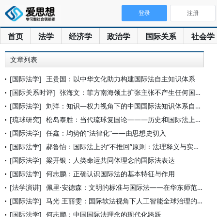
登录
注册
首页
法学
经济学
政治学
国际关系
社会学
文章列表
[国际法学]
王贵国：以中华文化助力构建国际法自主知识体系
[国际关系时评]
张海文：菲方南海领土扩张主张不产生任何国际法效力
[国际法学]
刘洋：知识—权力视角下的中国国际法知识体系自主性：为何重要与
[琉球研究]
松岛泰胜：当代琉球复国论———历史和国际法上的根据和进程
[国际法学]
任鑫：均势的“法律化”——由思想史切入
[国际法学]
郝鲁怡：国际法上的“不推回”原则：法理释义与实践调适
[国际法学]
梁开银：人类命运共同体理念的国际法表达
[国际法学]
何志鹏：正确认识国际法的基本特征与作用
[法学演讲]
佩里·安德森：文明的标准与国际法——在华东师范大学的演讲
[国际法学]
马光 王丽雯：国际软法视角下人工智能全球治理的现状与建议
[国际法学]
何志鹏：中国国际法理念的现代化跨跃