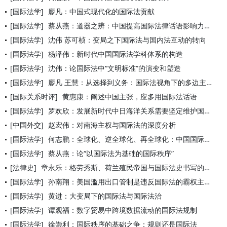
[国际法学]
廖凡：中国式现代化的国际法贡献
[国际法学]
蔡从燕：道器之辨：中国提高国际法律话语影响力中的论辩及其超越
[国际法学]
沈伟 苏可桢：变局之下国际法与国内法互动的转向
[国际法学]
杨泽伟：新时代中国国际法学科体系的构造
[国际法学]
沈伟：论国际法中“文明标准”的演变和塑造
[国际法学]
廖凡 王慧：从选择到义务：国际法视角下的多边主义
[国际关系时评]
黄惠康：阐述中国主张，应多用国际法话语
[国际法学]
罗欢欣：发展新时代中日海洋关系需要坚定维护国际法权威
[中国外交]
赵宏伟：对南海主权与国际法的深度分析
[国际法学]
何志鹏：全球化、逆全球化、再全球化：中国国际法的全球化理论反
[国际法学]
蔡从燕：论“以国际法为基础的国际秩序”
[法律史]
章永乐：格劳秀斯、荷兰殖民帝国与国际法史书写的主体性问题
[国际法学]
孙南翔：美国滥用出口管制是违反国际法的霸权主义行为
[国际法学]
黄进：大变局下的国际法与国际法治
[国际法学]
谭观福：数字贸易中跨境数据流动的国际法规制
[国际法学]
徐崇利：国际秩序的基础之争：规则还是国际法