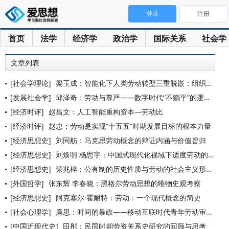
登录
注册
首页
法学
经济学
政治学
国际关系
社会学
文章列表
[社会学理论]
梁玉成：智能化下人类劳动转型三重脱嵌：组织、关系与个体
[发展社会学]
邱泽奇：劳动与尊严——数字时代“不躺平”的逻辑前提
[经济时评]
赵昌文：人工智能重构资本—劳动比
[经济时评]
赵忠：劳动是实现“十五五”时期发展目标的根本力量
[经济思想史]
刘同舫：马克思劳动概念的辩证内涵与价值旨归
[经济思想史]
刘焕明 杨思宇：中国式现代化视域下适度劳动的人文意蕴
[经济思想史]
荣兆梓：公有制的历史性质与劳动的社会主义形式
[外国哲学]
张东辉 李春晓：黑格尔劳动思想的唯物史观考察
[经济思想史]
阿克塞尔·霍耐特：劳动：一个现代概念的简史
[社会心理学]
廉思：时间的暴政——移动互联时代青年劳动审视
[中国近现代史]
田彤：民国时期劳资关系史研究的回顾与思考