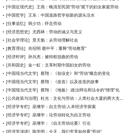
[中国近现代史]
王燕：晚清至民国“劳动”观下的妇女家庭劳动
[中国哲学]
王东：中国道路哲学创新的源头活水
[往事追忆]
韩少功：怀念劳动
[经济思想史]
尤西林：劳动的涵义与意义
[社会学理论]
景天魁：从劳动理解社会
[教育理论]
肖绍明 扈中平：重释“劳动教育”
[经济时评]
孙兴杰：被特权扭曲的劳动
[共和国史]
金一虹：文革时期中国妇女的劳动
[中国现当代文学]
蔡翔：《创业史》和“劳动”概念的变化
[中国现当代文学]
蔡翔：《改造》以及改造的故事
[中国现当代文学]
蔡翔：《地板》:政治辩论和法令的“情理”化
[公共政策与治理]
杜光：文化与劳动：人类社会大厦的两大支柱
[经济学专栏]
巫继学：自主劳动:人本经济学探索
[经济学专栏]
巫继学：论劳动转化为自主劳动
[经济学专栏]
巫继学：《自主劳动论要》引论
[经济学演讲]
陈学明：今天，我们究竟如何看“劳动”