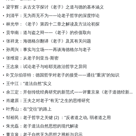
梁宇辉：从古文字探讨《老子》之道与德的基本涵义
刘清平：无为而无不为——论老子哲学的深度悖论
林光华：《老子》第四十二章之解读及方法论初探
贡华南：道与盗之辩——《老子》的价值取向
张祥龙：海德格尔翻译《老子》及其有关问题
孙周兴：事实与立场——再谈海德格尔与老子
张维迎：从老子到亚当-斯密
王志泉：试论老子与哈耶克政治哲学之异同
R·艾尔伯菲特：德国哲学对老子的接受——通往“重演”的知识
王中江：“道法自然”实义
余三定：开创传统经典研究的新范式——评董京泉《老子道德经新编
肖建原：王夫之对老子“有无”之生的思维研究
叶秀山：在“交往”的路上
邹裕民：老子哲学之关键 (2) ：“反者道之动, 弱者道之用
朱光磊：老子道法自然思想的现代解读
董京泉：老子自然无为思想之辨析与启示