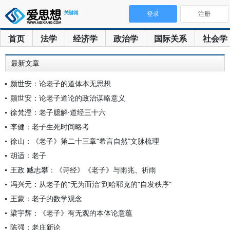
登录
注册
首页
法学
经济学
政治学
国际关系
社会学
最新文章
颜世安：论老子的道体本无思想
颜世安：论老子道论的政治谋略意义
徐梵澄：老子臆解·道经三十六
李健：老子生死时间略考
徐山：《老子》第二十三章“希言自然”文脉梳理
胡适：老子
王政 臧志攀：《诗经》《老子》与雨兆、祈雨
冯兴元：从老子的“无为而治”到哈耶克的“自发秩序”
王蒙：老子的数学观念
梁宇辉：《老子》有无观的本体论意蕴
陈强：老庄新论