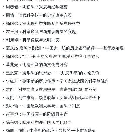
周春健：明初科举兴废与经学嬗变
周倩：清代科举议中的史学改革方案
杨国强：清末停科举和民初的反思停科举
左玉河：科举废除与新知识阶层的兴起
刘海峰：科举停废与文明冲突
夏庆杰 唐琦 刘翔洲：中国大一统的历史密码破译——基于政治经
杨国强：“天下有事功名多途”和晚清科举入仕的逼仄
葛兆光：明清科举的新文化史研究
王汎森：跨学科的思想史——以“废科举”的讨论为例
李红升：割不断的历史传承：学习负担成因的科举制视角
袁刚：科举文官支撑唐中宗、睿宗朝政治乱而不坠
袁刚：乱中求稳、锐意改革：女皇武则天以猛治天下
彭小瑜：中世纪欧洲大学与中国科举制度
赵宇恒：中国教育中的阶级再生产
陈兴德：晚清科举评价的负面化倾向
杨朗：“诚”：中唐舆论环境下兴起的一种道德观念