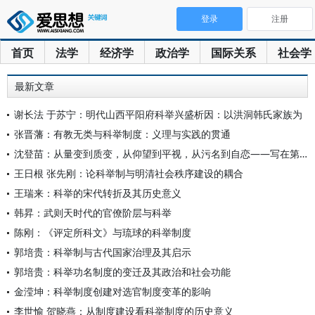
登录
注册
首页
法学
经济学
政治学
国际关系
社会学
最新文章
谢长法 于苏宁：明代山西平阳府科举兴盛析因：以洪洞韩氏家族为
张晋藩：有教无类与科举制度：义理与实践的贯通
沈登苗：从量变到质变，从仰望到平视，从污名到自恋——写在第二
王日根 张先刚：论科举制与明清社会秩序建设的耦合
王瑞来：科举的宋代转折及其历史意义
韩昇：武则天时代的官僚阶层与科举
陈刚：《评定所科文》与琉球的科举制度
郭培贵：科举制与古代国家治理及其启示
郭培贵：科举功名制度的变迁及其政治和社会功能
金滢坤：科举制度创建对选官制度变革的影响
李世愉 贺晓燕：从制度建设看科举制度的历史意义