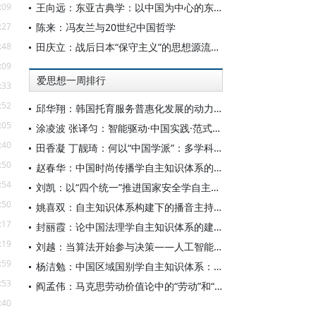
:09
王向远：东亚古典学：以中国为中心的东亚学术文化共同体之建构
:27
陈来：冯友兰与20世纪中国哲学
:48
田庆立：战后日本“保守主义”的思想源流及核心价值探析
:09
爱思想一周排行
:33
:52
邱华翔：韩国托育服务普惠化发展的动力机制、制度路径与政策效应
:05
涂凌波 张译匀：智能驱动·中国实践·范式创新：“构建中国新闻传播学自主知识体系”专题研讨会综述
:40
田香凝 丁靓琦：何以“中国学派”：多学科视野下中国特色新闻传播学建设的研究
:50
赵春华：中国时尚传播学自主知识体系的内在逻辑与实践路径
:54
刘凯：以“四个统一”推进国家安全学自主知识体系构建
:50
姚喜双：自主知识体系构建下的播音主持高等专业教育研究
:17
封丽霞：论中国法理学自主知识体系的建构
:19
刘越：当算法开始参与决策——人工智能重塑全球治理的底层逻辑
:59
杨洁勉：中国区域国别学自主知识体系：本原、借鉴和建构
:53
阎孟伟：马克思劳动价值论中的“劳动”和“价值”概念
:40