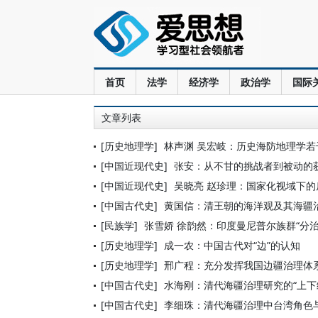
首页
法学
经济学
政治学
国际
文章列表
[历史地理学]
林声渊 吴宏岐：历史海防地理学
[中国近现代史]
张安：从不甘的挑战者到被动的
[中国近现代史]
吴晓亮 赵珍理：国家化视域下的房捐
[中国古代史]
黄国信：清王朝的海洋观及其海疆
[民族学]
张雪娇 徐韵然：印度曼尼普尔族群“分
[历史地理学]
成一农：中国古代对“边”的认知
[历史地理学]
邢广程：充分发挥我国边疆治理体
[中国古代史]
水海刚：清代海疆治理研究的“上下
[中国古代史]
李细珠：清代海疆治理中台湾角色