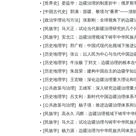
[世界史]
娄益华：边疆治理的制度折中：俄罗斯
[中国古代史]
郭满：苗疆、黎境与“番界”——清
[政治学理论与方法]
张新刚：全球视角下的边疆
[民族学]
马大正：试论当代新疆治理研究的几个
[民族学]
安北江：边疆治理视域下铸牢中华民族
[历史地理学]
邢广程：中国式现代化视域下推进
[历史地理学]
张云：以人民为中心与当代中国边
[历史地理学]
牛汝极 丁邦文：边疆治理的根本
[历史地理学]
朱昌荣：建构中国自主的边疆学知
[历史地理学]
王宏晓：深化边疆治理重大理论和
[公共政策与治理]
王雄军：深入研究边疆治理重
[历史地理学]
吕文利：新时代中国边疆治理体系
[公共政策与治理]
杨子强：推进边疆治理体系和
[民族学]
高永久 冯辉：边疆治理视域下铸牢中
[民族学]
马大正：试论边疆治理与铸牢中华民族
[民族学]
杨力源：边疆治理与中华民族共同体意