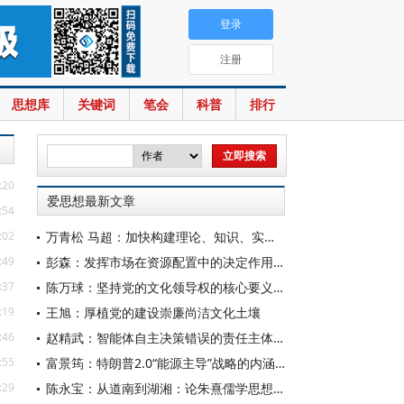
登录
注册
思想库
关键词
笔会
科普
排行
:20
爱思想最新文章
:54
:02
万青松 马超：加快构建理论、知识、实践一体发展的区域国别自主知识体系
:49
彭森：发挥市场在资源配置中的决定作用是中国改革的最基本经验
:37
陈万球：坚持党的文化领导权的核心要义、历史必然性和科学方法
:19
王旭：厚植党的建设崇廉尚洁文化土壤
:46
赵精武：智能体自主决策错误的责任主体与边界
:55
富景筠：特朗普2.0“能源主导”战略的内涵、举措与影响
:29
陈永宝：从道南到湖湘：论朱熹儒学思想的演变