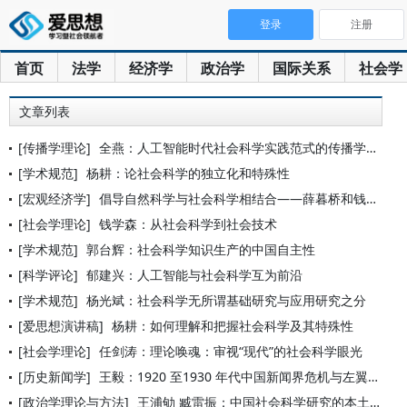
登录
注册
首页
法学
经济学
政治学
国际关系
社会学
文章列表
[传播学理论]
全燕：人工智能时代社会科学实践范式的传播学转向
[学术规范]
杨耕：论社会科学的独立化和特殊性
[宏观经济学]
倡导自然科学与社会科学相结合——薛暮桥和钱学森的对话
[社会学理论]
钱学森：从社会科学到社会技术
[学术规范]
郭台辉：社会科学知识生产的中国自主性
[科学评论]
郁建兴：人工智能与社会科学互为前沿
[学术规范]
杨光斌：社会科学无所谓基础研究与应用研究之分
[爱思想演讲稿]
杨耕：如何理解和把握社会科学及其特殊性
[社会学理论]
任剑涛：理论唤魂：审视“现代”的社会科学眼光
[历史新闻学]
王毅：1920 至1930 年代中国新闻界危机与左翼记者的形
[政治学理论与方法]
王浦劬 臧雷振：中国社会科学研究的本土化与国际化探讨——兼论