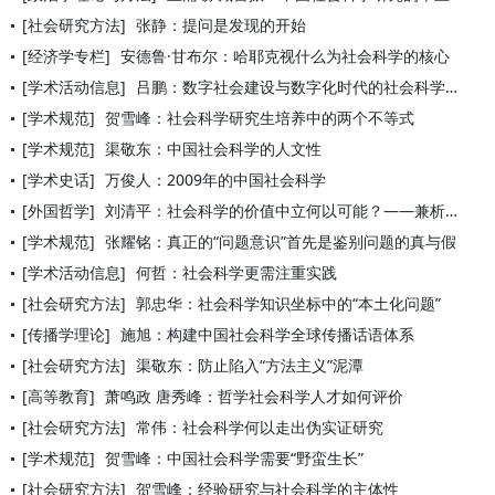
[社会研究方法]
张静：提问是发现的开始
[经济学专栏]
安德鲁·甘布尔：哈耶克视什么为社会科学的核心
[学术活动信息]
吕鹏：数字社会建设与数字化时代的社会科学发展
[学术规范]
贺雪峰：社会科学研究生培养中的两个不等式
[学术规范]
渠敬东：中国社会科学的人文性
[学术史话]
万俊人：2009年的中国社会科学
[外国哲学]
刘清平：社会科学的价值中立何以可能？——兼析韦伯的事实与价值
[学术规范]
张耀铭：真正的“问题意识”首先是鉴别问题的真与假
[学术活动信息]
何哲：社会科学更需注重实践
[社会研究方法]
郭忠华：社会科学知识坐标中的“本土化问题”
[传播学理论]
施旭：构建中国社会科学全球传播话语体系
[社会研究方法]
渠敬东：防止陷入“方法主义”泥潭
[高等教育]
萧鸣政 唐秀峰：哲学社会科学人才如何评价
[社会研究方法]
常伟：社会科学何以走出伪实证研究
[学术规范]
贺雪峰：中国社会科学需要“野蛮生长”
[社会研究方法]
贺雪峰：经验研究与社会科学的主体性