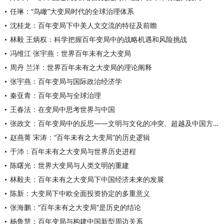
任琳：“鸟瞰”大变局时代的全球治理体系
沈桂龙：百年变局下中美人文交流的特征及前瞻
林毅 王炳权：科学把握百年变局中的战略机遇和风险挑战
冯维江 张宇燕：世界百年未有之大变局
周丹 兰洋：世界百年未有之大变局的理论阐释
张宇燕：百年变局与国际政治经济学
秦亚青：百年变局与全球治理
王春法：在变局中思考世界与中国
张政文：百年变局中的反思——文明与文化的冲突、超越及中国方案
赵燕菁 宋涛：“百年未有之大变局”的历史逻辑
于沛：百年未有之大变局与世界历史进程
陈曙光：世界大变局与人类文明的重建
林毅夫：百年未有之大变局下中国经济未来的发展
陈新：大变局下中欧全面投资协定的多重意义
张海鹏：“百年未有之大变局”是历史的结论
杨鲁慧：百年变局与构建中国新型周边关系