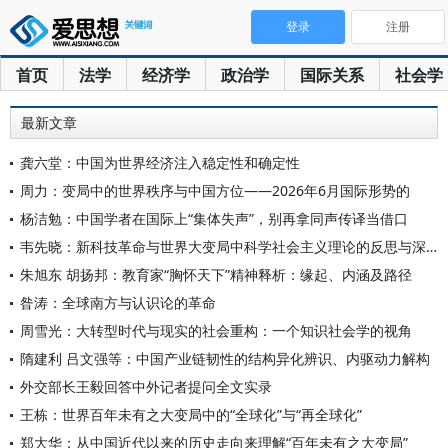
登录
注册
首页
法学
经济学
政治学
国际关系
社会学
最新文章
龚六堂：中国为世界经济注入稳定性和确定性
周力：变局中的世界秩序与中国方位——2026年6月国际形势的
杨洁勉：中国学者在国际上“集体失声”，别再拿同声传译当借口
韦先晓：新科技革命与世界大变局中科学社会主义理论的反思与深索
朱旭东 胡扬邦：教育家“胸怀天下”精神释析：缘起、内涵及路径
昝涛：全球南方与认识论的革命
周雪光：大转型时代与现实的社会重构：一个知识社会学的视角
隋建利 吕文强等：中国产业链韧性的结构异化辨识、内驱动力解构
外交部长王毅回答中外记者提问全文实录
王栋：世界百年未有之大变局中的“全球化”与“再全球化”
郑大华：从中国近代以来的历史走向来理解“百年未有之大变局”