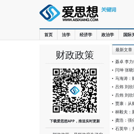
首页
法学
经济学
政治学
国际
最新文章
财政政策
聂卓 李
闫坤 张
马海涛：
吕炜 刘
吕炜 刘
贾康：从
林毅夫：
龚浩：强
下载爱思想APP，推送实时更新
石英华：