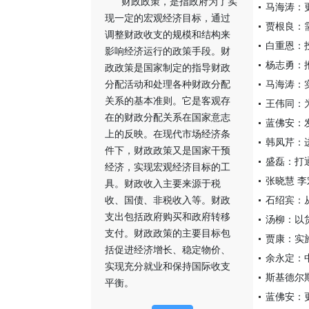
财政政策，是指政府为了实
马海涛：
现一定的宏观经济目标，通过
贾根良：
调整财政收支的规模和结构来
白重恩：
影响经济运行的政策手段。财
杨志勇：
政政策是国家制定的指导财政
分配活动和处理各种财政分配
马海涛：
关系的基本准则。它是客观存
王伟同：
在的财政分配关系在国家意志
蓝佛安：
上的反映。在现代市场经济条
韩凤芹：
件下，财政政策又是国家干预
盛磊：打
经济，实现宏观经济目标的工
张晓慧 
具。财政收入主要来源于税
收、国债、非税收入等。财政
石绍宾：
支出包括政府购买和政府转移
汤柳：以
支付。财政政策的主要目标包
贾康：实
括促进经济增长、稳定物价、
余永定：
实现充分就业和保持国际收支
斯基德尔
平衡。
蓝佛安：