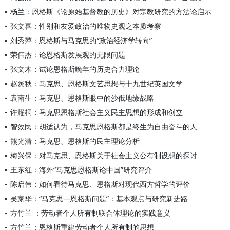
杨兰：恩格斯《论原始基督教的历史》对宗教研究的方法论启示
张文喜：性别和友爱政治的唯物史观之本质考察
刘秀萍：恩格斯与马克思的“政治经济学转向”
荣伟杰：论恩格斯发展观的无限问题
张文木：试论恩格斯晚年的历史合力理论
赵炎秋：马克思、恩格斯文艺思想与十九世纪英国文学
袁南生：马克思、恩格斯眼中的沙俄地缘战略
许耀桐：马克思恩格斯社会主义民主思想的形成和创立
智效民：胡适认为，马克思恩格斯都是终生为自由奋斗的人
熊光清：马克思、恩格斯的民主理论分析
梅兴保：对马克思、恩格斯关于社会主义公有制设想的探讨
王东红：海外“马克思恩格斯论中国”研究评介
陈启伟：如何看待马克思、恩格斯对现代西方哲学的评价
吴家华：“马克思—恩格斯问题”：基本观点与研究新进路
方竹兰 ：劳动者个人所有制联合体理论的实践意义
方竹兰：恩格斯重建劳动者个人所有制的思想