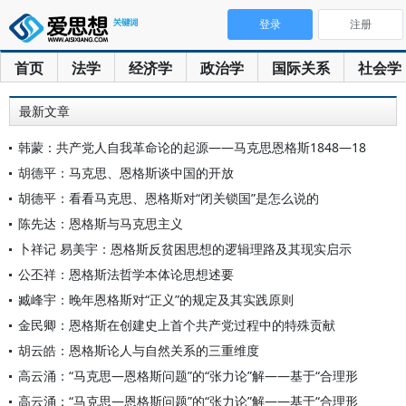
登录
注册
首页
法学
经济学
政治学
国际关系
社会学
最新文章
韩蒙：共产党人自我革命论的起源——马克思恩格斯1848—18
胡德平：马克思、恩格斯谈中国的开放
胡德平：看看马克思、恩格斯对“闭关锁国”是怎么说的
陈先达：恩格斯与马克思主义
卜祥记 易美宇：恩格斯反贫困思想的逻辑理路及其现实启示
公丕祥：恩格斯法哲学本体论思想述要
臧峰宇：晚年恩格斯对“正义”的规定及其实践原则
金民卿：恩格斯在创建史上首个共产党过程中的特殊贡献
胡云皓：恩格斯论人与自然关系的三重维度
高云涌：“马克思—恩格斯问题”的“张力论”解——基于“合理形
高云涌：“马克思—恩格斯问题”的“张力论”解——基于“合理形