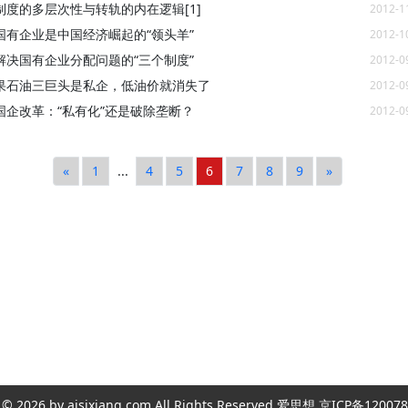
制度的多层次性与转轨的内在逻辑[1]
2012-1
国有企业是中国经济崛起的“领头羊”
2012-1
解决国有企业分配问题的“三个制度”
2012-0
果石油三巨头是私企，低油价就消失了
2012-0
国企改革：“私有化”还是破除垄断？
2012-0
«
1
...
4
5
6
7
8
9
»
ght © 2026 by aisixiang.com All Rights Reserved 爱思想 京ICP备1