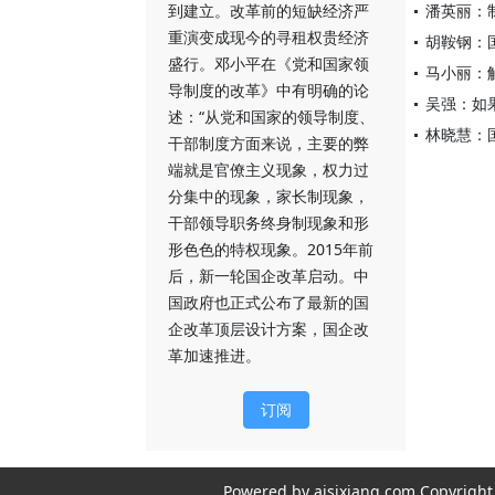
到建立。改革前的短缺经济严
潘英丽：
重演变成现今的寻租权贵经济
胡鞍钢：
盛行。邓小平在《党和国家领
马小丽：
导制度的改革》中有明确的论
吴强：如
述：“从党和国家的领导制度、
林晓慧：
干部制度方面来说，主要的弊
端就是官僚主义现象，权力过
分集中的现象，家长制现象，
干部领导职务终身制现象和形
形色色的特权现象。2015年前
后，新一轮国企改革启动。中
国政府也正式公布了最新的国
企改革顶层设计方案，国企改
革加速推进。
订阅
Powered by aisixiang.com Copyri