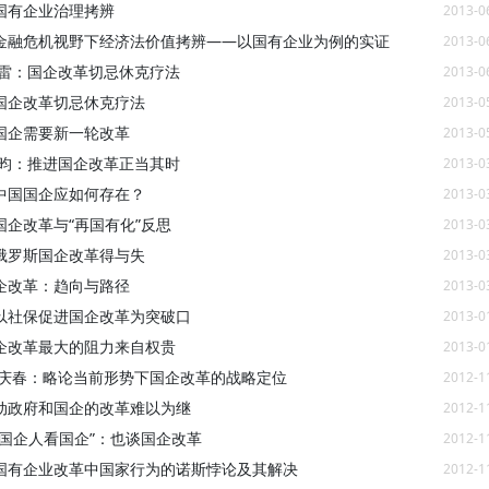
国有企业治理拷辨
2013-0
金融危机视野下经济法价值拷辨——以国有企业为例的实证
2013-0
张雷：国企改革切忌休克疗法
2013-0
国企改革切忌休克疗法
2013-0
国企需要新一轮改革
2013-0
夏昀：推进国企改革正当其时
2013-0
中国国企应如何存在？
2013-0
国企改革与“再国有化”反思
2013-0
俄罗斯国企改革得与失
2013-0
企改革：趋向与路径
2013-0
以社保促进国企改革为突破口
2013-0
企改革最大的阻力来自权贵
2013-0
孟庆春：略论当前形势下国企改革的战略定位
2012-1
动政府和国企的改革难以为继
2012-1
“国企人看国企”：也谈国企改革
2012-1
国有企业改革中国家行为的诺斯悖论及其解决
2012-1