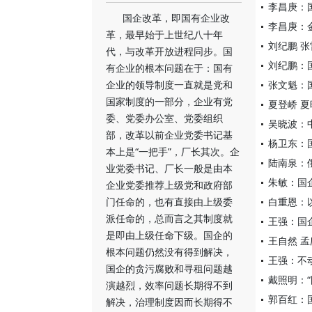
李昌庚：
国企改革，即国有企业改
李昌庚：
革，最早始于上世纪八十年
刘纪鹏 
代，与改革开放进程同步。国
刘纪鹏：
有企业的根本问题在于：国有
企业的领导制度一直就是党和
张文魁：
国家制度的一部分，企业有党
夏登峤 
委、党委办公室、党委组织
吴晓波：
部，改革以前企业党委书记基
杨卫东：
本上是“一把手”，厂长其次。企
陆南泉：
业党委书记、厂长一般是由本
朱敏：国
企业党委推荐上级党和政府部
门任命的，也有直接由上级委
白重恩：
派任命的，总而言之其制度就
王强：国
是即由上级任命下级。国企的
王自然 
根本问题仍然没有得到解决，
王强：不
国企的贪污腐败和寻租问题越
戴照明：
演越烈，效率问题长期得不到
郭百红：
解决，治理制度因而长期得不