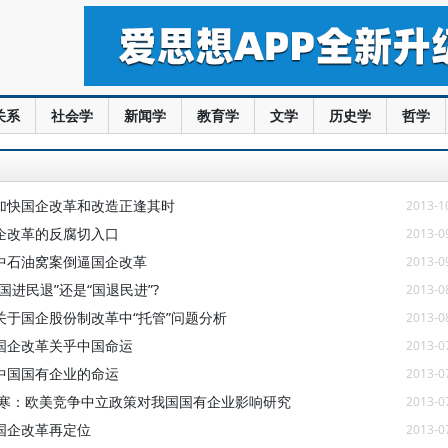
关系
社会学
新闻学
教育学
文学
历史学
哲学
加快国企改革和改造正逢其时
2013-1
企改革的反腐切入口
2013-0
中石油窝案倒逼国企改革
2013-0
国进民退”还是“国退民进”?
2013-0
关于国企股份制改革中“托管”问题分析
2013-0
国企改革关乎中国命运
2013-0
中国国有企业的命运
2013-0
温寒：欧美竞争中立政策对我国国有企业影响研究
2013-0
国企改革再定位
2013-0