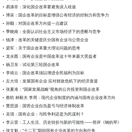
易涤非：深化国企改革要避免误入歧途
博采：国企改革的目标是增强公有经济的控制力和竞争力
孙颙：对国企改革方向提一点建议
季晓南：全面认识社会主义市场经济下的垄断与竞争
钱津：改革的关键是区分国有企业与公营企业
梁军：关于国企改革重大理论问题的思考
龙永图：国有企业是中国改革这十年来最大受益者
杨卫东：试论第三轮国企改革
李靖云：国企改革须以增进全民福利为目标
左大培：发展国有企业 应对财政危机下的经济衰退
张夏准：“国家发展战略”视角的公共投资和国企改革
蔡昉 林毅夫 李周：现代企业制度的内涵与国有企业改革方向
曹思源：国营企业自负盈亏与经济体制改革
吴强：国有企业：与民争利还是为民谋利？
李云雷：工人生活、历史转折与新的可能性——简评《钢的琴》
张文魁：“十二五”期间国有企业改革的方向和任务