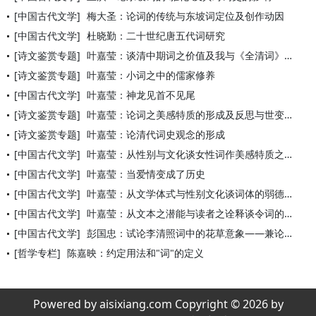
[中国古代文学]
梅大圣：论词的传统与东坡词定位及创作动因
[中国古代文学]
杜晓勤：二十世纪唐五代词研究
[诗文鉴赏专题]
叶嘉莹：谈清中期词之价值及我与《全清词》编纂之因缘
[诗文鉴赏专题]
叶嘉莹：小词之中的儒家修养
[中国古代文学]
叶嘉莹：神龙见首不见尾
[诗文鉴赏专题]
叶嘉莹：论词之美感特质的形成及反思与世变之关系
[诗文鉴赏专题]
叶嘉莹：论清代词史观念的形成
[中国古代文学]
叶嘉莹：从性别与文化谈女性词作美感特质之演进
[中国古代文学]
叶嘉莹：当爱情变成了历史
[中国古代文学]
叶嘉莹：从文学体式与性别文化谈词体的弱德之美
[中国古代文学]
叶嘉莹：从文本之潜能与读者之诠释谈令词的美感特质
[中国古代文学]
彭国忠：试论李清照词中的花草意象——兼论李清照词创作的低俗倾
[哲学专栏]
陈嘉映：约定用法和"词"的定义
Powered by aisixiang.com Copyright © 2026 by