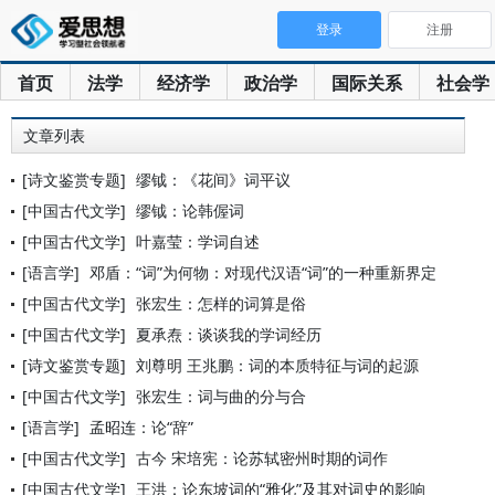
登录
注册
首页
法学
经济学
政治学
国际关系
社会学
文章列表
[诗文鉴赏专题]
缪钺：《花间》词平议
[中国古代文学]
缪钺：论韩偓词
[中国古代文学]
叶嘉莹：学词自述
[语言学]
邓盾：“词”为何物：对现代汉语“词”的一种重新界定
[中国古代文学]
张宏生：怎样的词算是俗
[中国古代文学]
夏承焘：谈谈我的学词经历
[诗文鉴赏专题]
刘尊明 王兆鹏：词的本质特征与词的起源
[中国古代文学]
张宏生：词与曲的分与合
[语言学]
孟昭连：论“辞”
[中国古代文学]
古今 宋培宪：论苏轼密州时期的词作
[中国古代文学]
王洪：论东坡词的“雅化”及其对词史的影响