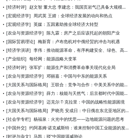
[经济时评]
赵文智 董大忠 李建忠：我国页岩气已具备大规模商业开发条件
[宏观经济学]
周武英 王婧：全球经济发展的动向和热点
[宏观经济学]
英媒：五因素助推全球经济大转型
[农业与资源经济学]
陈九霖：房产之后应该托起的朝阳产业
[国际贸易理论]
梅新育：卢布危机对中俄经贸的冲击与机遇
[经济学演讲]
李伟：推动能源革命，有序构建安全、绿色、高效的能源系统
[产业组织]
每经网：能源战略大变革
[经济时评]
张军扩：能源生产和消费革命事关现代化全局
[农业与资源经济学]
邓丽嘉：中国与中东的能源关系
[大国关系与国际格局]
王联合：竞争与合作：中美关系中的能源因素
[农业与资源经济学]
薛力：核能与天然气：后京都时代中国能源的关键
[农业与资源经济学]
迈克尔·T·克拉里：中国的战略性能源困境
[大国关系与国际格局]
尹晓亮 安成日：中日俄在东北亚地区的能源博弈
[社会学专栏]
杨福泉：火光中的忧思——边地能源问题的思考
[中国外交]
约阿基姆·诺克威斯特：谁来控制中国工业能源的发展以及如何控制
[时评与杂文]
马凯：驳“中国能源威胁论