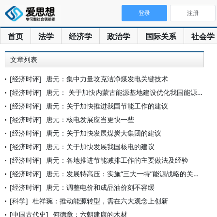
登录
注册
首页
法学
经济学
政治学
国际关系
社会学
文章列表
[经济时评]
唐元：集中力量攻克洁净煤发电关键技术
[经济时评]
唐元： 关于加快内蒙古能源基地建设优化我国能源布局的几点建议
[经济时评]
唐元：关于加快推进我国节能工作的建议
[经济时评]
唐元：核电发展应当更快一些
[经济时评]
唐元：关于加快发展煤炭大集团的建议
[经济时评]
唐元：关于加快发展我国核电的建议
[经济时评]
唐元：各地推进节能减排工作的主要做法及经验
[经济时评]
唐元：发展特高压：实施“三大一特”能源战略的关键环节 ——
[经济时评]
唐元：调整电价和成品油价刻不容缓
[科学]
杜祥琬：推动能源转型，需在六大观念上创新
[中国古代史]
何德章：六朝建康的木材