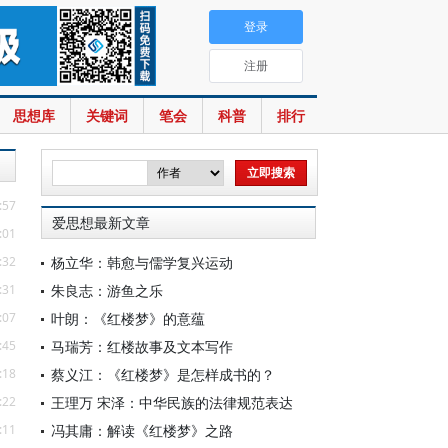
登录
注册
思想库
关键词
笔会
科普
排行
:57
爱思想最新文章
:01
:32
杨立华：韩愈与儒学复兴运动
:31
朱良志：游鱼之乐
:07
叶朗：《红楼梦》的意蕴
:45
马瑞芳：红楼故事及文本写作
:18
蔡义江：《红楼梦》是怎样成书的？
:22
王理万 宋泽：中华民族的法律规范表达
:11
冯其庸：解读《红楼梦》之路