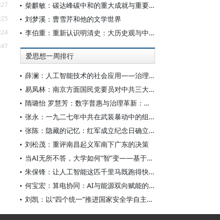
:27
柴麒敏：碳达峰碳中和的重大成就与重要任务
:25
刘梦溪：曹雪芹和他的文学世界
:24
李伯重：重新认识明清史：大历史观与中国史学创新
:47
爱思想一周排行
薛澜：人工智能技术的社会应用——治理挑战
易凤林：南京方面国民党要员对中共三大起义的反应
隋璐怡 罗慧芳：数字普惠与治理革新：中国人工智能赋能全球南方发展
张永：一九二七年中共在武装暴动中的组织转型
张陈：隐藏的记忆：红军成立纪念日确立前中共对南昌起义的纪念
刘松茂：重评南昌起义军南下广东的决策
当AI无所不答，大学如何“智”变——基于全国400余所高校本科生AI使用情况的调查与思考
朱保锋：让人工智能这匹千里马既跑得快又跑得稳
何宝宏：算电协同：AI与能源双向赋能的关键引擎
刘凯：以“四个统一”推进国家安全学自主知识体系构建