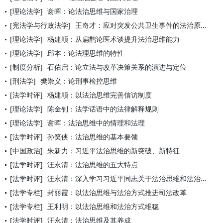
[理论法学]
谢晖：论法治思维与国家治理
[宪法学与行政法学]
王奇才：应对突发公共卫生事件的法治原则与法理思维
[理论法学]
杨建顺：从扁鹊论医术谈提升法治思维能力
[理论法学]
邱本：论法理思维的特性
[制度分析]
石佑启：论立法与改革决策关系的演进与定位
[刑法学]
樊崇义：论刑事检控思维
[法学时评]
杨建顺：以法治思维完善信访制度
[理论法学]
陈金钊：法学话语中的法律解释规则
[理论法学]
谢晖：法治思维中的情理和法理
[法学时评]
孙笑侠：法治思维的基本要领
[中国政治]
朱新力：习近平法治思维的新突破、新特征
[法学时评]
汪永清：法治思维的五大特点
[法学时评]
汪永清：深入学习习近平同志关于法治思维和法治方式的重要论述
[法学专栏]
封丽霞：以法治思维与法治方式推进司法改革
[法学专栏]
王利明：以法治思维和法治方式维稳
[法学时评]
汪永清：法治思维及其养成