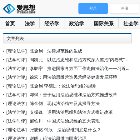
登录
注册
首页
法学
经济学
政治学
国际关系
社会学
文章列表
[理论法学]
陈金钊：法律规范性的生成
[法学时评]
陶凯元：以法治思维和法治方式深入整治“内卷式”竞争
[法学时评]
李驰宇：推进国家各方面工作走向法治化——习近平总书记强调的“
[法学时评]
徐宏：用法治思维营造民营经济健康发展环境
[理论法学]
陈金钊 李德进：论法治思维的规则
[法学时评]
邓斌：善于运用法治思维和法治方式推进改革
[理论法学]
陈金钊：现代法治精神及其探寻方法
[法学时评]
支振锋：运用法治思维和法治方式推进改革
[法学时评]
郝铁川：中国式法治思维的五大表现
[理论法学]
张志铭 钟欣：法治思维到底是什么？
[理论法学]
谢晖：论法治思维与国家治理