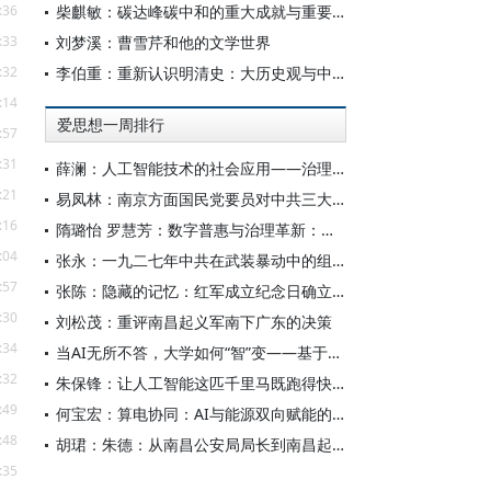
:36
柴麒敏：碳达峰碳中和的重大成就与重要任务
:33
刘梦溪：曹雪芹和他的文学世界
:32
李伯重：重新认识明清史：大历史观与中国史学创新
:14
爱思想一周排行
:57
:31
薛澜：人工智能技术的社会应用——治理挑战
:21
易凤林：南京方面国民党要员对中共三大起义的反应
:16
隋璐怡 罗慧芳：数字普惠与治理革新：中国人工智能赋能全球南方发展
:04
张永：一九二七年中共在武装暴动中的组织转型
:57
张陈：隐藏的记忆：红军成立纪念日确立前中共对南昌起义的纪念
:30
刘松茂：重评南昌起义军南下广东的决策
:34
当AI无所不答，大学如何“智”变——基于全国400余所高校本科生AI使用情况的调查与思考
:32
朱保锋：让人工智能这匹千里马既跑得快又跑得稳
:49
何宝宏：算电协同：AI与能源双向赋能的关键引擎
:48
胡珺：朱德：从南昌公安局局长到南昌起义的“参谋和向导”
:35