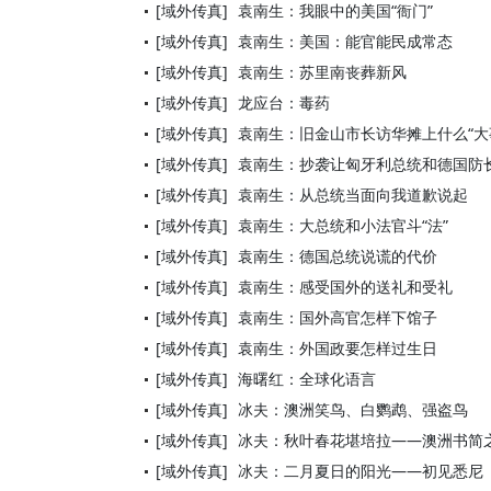
[域外传真]
袁南生：我眼中的美国“衙门”
[域外传真]
袁南生：美国：能官能民成常态
[域外传真]
袁南生：苏里南丧葬新风
[域外传真]
龙应台：毒药
[域外传真]
袁南生：旧金山市长访华摊上什么“大
[域外传真]
袁南生：抄袭让匈牙利总统和德国防
[域外传真]
袁南生：从总统当面向我道歉说起
[域外传真]
袁南生：大总统和小法官斗“法”
[域外传真]
袁南生：德国总统说谎的代价
[域外传真]
袁南生：感受国外的送礼和受礼
[域外传真]
袁南生：国外高官怎样下馆子
[域外传真]
袁南生：外国政要怎样过生日
[域外传真]
海曙红：全球化语言
[域外传真]
冰夫：澳洲笑鸟、白鹦鹉、强盗鸟
[域外传真]
冰夫：秋叶春花堪培拉——澳洲书简
[域外传真]
冰夫：二月夏日的阳光——初见悉尼