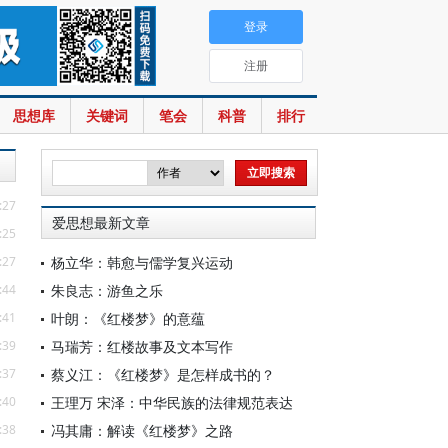
登录
注册
思想库
关键词
笔会
科普
排行
:27
爱思想最新文章
:25
:27
杨立华：韩愈与儒学复兴运动
:44
朱良志：游鱼之乐
:41
叶朗：《红楼梦》的意蕴
:39
马瑞芳：红楼故事及文本写作
:37
蔡义江：《红楼梦》是怎样成书的？
:40
王理万 宋泽：中华民族的法律规范表达
:38
冯其庸：解读《红楼梦》之路