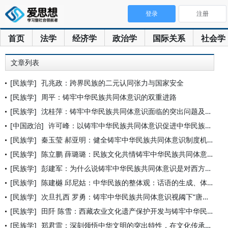
登录
注册
首页
法学
经济学
政治学
国际关系
社会学
文章列表
[民族学]
孔兆政：跨界民族的二元认同张力与国家安全
[民族学]
周平：铸牢中华民族共同体意识的双重进路
[民族学]
沈桂萍：铸牢中华民族共同体意识面临的突出问题及对策
[中国政治]
许可峰：以铸牢中华民族共同体意识促进中华民族伟大复兴——理论
[民族学]
秦玉莹 郝亚明：健全铸牢中华民族共同体意识制度机制的五个基本
[民族学]
陈立鹏 薛璐璐：民族文化共情铸牢中华民族共同体意识的机理探析
[民族学]
彭建军：为什么说铸牢中华民族共同体意识是对西方民族理论的全面
[民族学]
陈建樾 邱尼姑：中华民族的整体观：话语的生成、体系化与解决民
[民族学]
次旦扎西 罗勇：铸牢中华民族共同体意识视阈下“唐竺古道”文化
[民族学]
田阡 陈雪：西藏农业文化遗产保护开发与铸牢中华民族共同体意识
[民族学]
郑君雷：深刻领悟中华文明的突出特性，在文化传承发展中守护中华