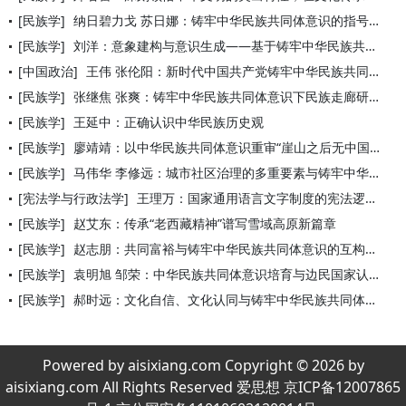
[民族学]
纳日碧力戈 苏日娜：铸牢中华民族共同体意识的指号学路径
[民族学]
刘洋：意象建构与意识生成——基于铸牢中华民族共同体意识的西藏
[中国政治]
王伟 张伦阳：新时代中国共产党铸牢中华民族共同体意识研究：逻
[民族学]
张继焦 张爽：铸牢中华民族共同体意识下民族走廊研究的新分析框
[民族学]
王延中：正确认识中华民族历史观
[民族学]
廖靖靖：以中华民族共同体意识重审“崖山之后无中国”说的错谬
[民族学]
马伟华 李修远：城市社区治理的多重要素与铸牢中华民族共同体意
[宪法学与行政法学]
王理万：国家通用语言文字制度的宪法逻辑——以铸牢中华民族共同
[民族学]
赵艾东：传承“老西藏精神”谱写雪域高原新篇章
[民族学]
赵志朋：共同富裕与铸牢中华民族共同体意识的互构理路
[民族学]
袁明旭 邹荣：中华民族共同体意识培育与边民国家认同意识再造
[民族学]
郝时远：文化自信、文化认同与铸牢中华民族共同体意识
Powered by aisixiang.com Copyright © 2026 by
aisixiang.com All Rights Reserved 爱思想 京ICP备12007865