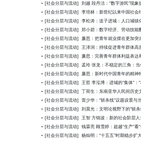
[社会分层与流动]
刘越 段丹洁：“数字游民”现
[社会分层与流动]
李培林：新世纪以来中国社会
[社会分层与流动]
李松涛：送子进城：人口城镇
[社会分层与流动]
郑小碧：数字经济、劳动技能配
[社会分层与流动]
廉思：把青年就业摆在更加突
[社会分层与流动]
王泽润：持续促进青年群体高
[社会分层与流动]
廉思：完善青年群体利益表达
[社会分层与流动]
孟玲 张龙：不稳定的三角：
[社会分层与流动]
廉思：新时代中国青年的精神
[社会分层与流动]
王哲 李泓博：进城的“集体”：
[社会分层与流动]
丁荷生：东南亚华人民间历史
[社会分层与流动]
雷少华：“斩杀线”议题设置与
[社会分层与流动]
刘晨光：文明论视野下的“斩杀
[社会分层与流动]
王智 方锦波：新的社会阶层
[社会分层与流动]
钱霖亮 顾雪婷：超越“生产”看
[社会分层与流动]
杨灿明：“十五五”时期稳步扩