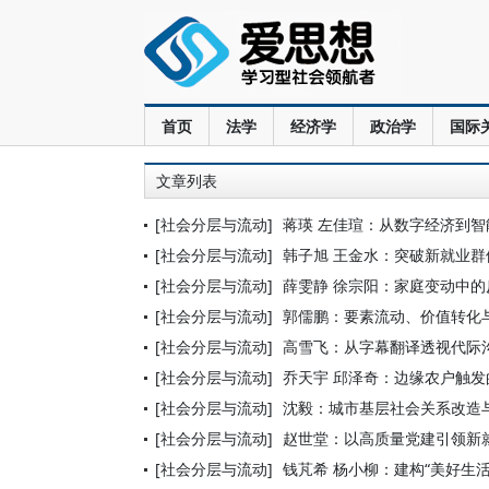
首页
法学
经济学
政治学
国际
文章列表
[社会分层与流动]
蒋瑛 左佳瑄：从数字经济到
[社会分层与流动]
韩子旭 王金水：突破新就业
[社会分层与流动]
薛雯静 徐宗阳：家庭变动中
[社会分层与流动]
郭儒鹏：要素流动、价值转化
[社会分层与流动]
高雪飞：从字幕翻译透视代际
[社会分层与流动]
乔天宇 邱泽奇：边缘农户触发
[社会分层与流动]
沈毅：城市基层社会关系改造与
[社会分层与流动]
赵世堂：以高质量党建引领新
[社会分层与流动]
钱芃希 杨小柳：建构“美好生