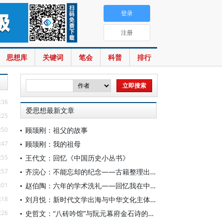
登录
注册
思想库
关键词
笔会
科普
排行
:36
爱思想最新文章
:25
:50
顾颉刚：祖父的故事
:47
顾颉刚：我的祖母
:55
王代文：回忆《中国历史小丛书》
:57
齐浣心：不能忘却的纪念——古籍整理出版规划小组成立六十载记
:01
赵伯陶：六年的学术洗礼——回忆我在中华书局的日子
:18
刘月悦：新时代文学出海与中华文化主体性建构
:26
史哲文：“八砖吟馆”与阮元幕府金石诗的学人品格、诗学祈向