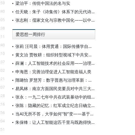
:59
梁治平：传统中国法的名与实
:40
任天晓：朱子《诗集传》体系下的元代诗学知识变革
:05
张志刚：儒家文化与宗教中国化——以中国宗教通史为线索的学理沉思
:38
爱思想一周排行
:11
:40
张莉 汪司晨：体用贯通：国际传播学自主知识体系的建构逻辑与学科交叉进路
:10
黄文治 贾牧耕：组织转型视域下中共安徽省临时委员会的“两建两废”（1927—1931）
:37
薛澜：人工智能技术的社会应用——治理挑战
:02
申海恩：完善治理促进人工智能造福人类
:21
隋璐怡 罗慧芳：数字普惠与治理革新：中国人工智能赋能全球南方发展
:07
易凤林：南京方面国民党要员对中共三大起义的反应
:28
张永：一九二七年中共在武装暴动中的组织转型
:16
张陈：隐藏的记忆：红军成立纪念日确立前中共对南昌起义的纪念
:56
当AI无所不答，大学如何“智”变——基于全国400余所高校本科生AI使用情况的调查与思考
:04
朱保锋：让人工智能这匹千里马既跑得快又跑得稳
:51