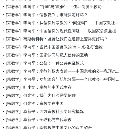
[宗教学]
李向平：“寺庙”与“教会”——佛耶制度比较论
[宗教学]
李向平：儒教复兴，谁能决定好坏？
[宗教学]
李向平：从信仰到宗教的“中间逻辑”——中国宗教社会学理论发凡
[宗教学]
李向平：中国信仰的现代性问题——以国家公祭圣祖－先贤为例
[宗教学]
韦斯特科特：监督让我们在道德上变得更好吗？
[宗教学]
李向平：当代中国基督教的“堂－点模式”刍论
[宗教学]
李向平：国家认同与私人信仰的互动
[宗教学]
李向平：公祭：一种公共象征模式
[宗教学]
李向平：宗教的权力表述——中国宗教的公—私形态及其秩序构成
[宗教学]
李向平：功能整合与职能分隔——当代教会与中国社会结构
[宗教学]
叶小文：宗教的中国式生存
[宗教学]
何光沪：我们为什么需要信仰
[宗教学]
何光沪：宗教学在中国
[宗教学]
卓新平：西方宗教社会学研究概况
[宗教学]
卓新平：全球化与当代宗教
[宗教学]
卓新平：基督教与中国文化的双向契合