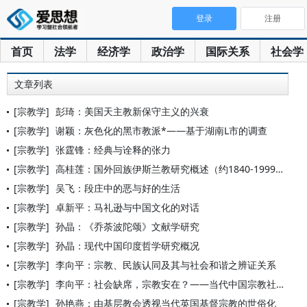
登录
注册
首页
法学
经济学
政治学
国际关系
社会学
文章列表
[宗教学]
彭琦：美国天主教新保守主义的兴衰
[宗教学]
谢颖：灰色化的黑市教派*——基于湖南L市的调查
[宗教学]
张霆锋：经典与诠释的张力
[宗教学]
高桂莲：国外回族伊斯兰教研究概述（约1840-1999）
[宗教学]
吴飞：段庄中的恶与好的生活
[宗教学]
卓新平：马礼逊与中国文化的对话
[宗教学]
孙晶：《乔荼波陀颂》文献学研究
[宗教学]
孙晶：现代中国印度哲学研究概况
[宗教学]
李向平：宗教、民族认同及其与社会和谐之辨证关系
[宗教学]
李向平：社会缺席，宗教安在？——当代中国宗教社会学的基本理论
[宗教学]
孙艳燕：由基层教会透视当代英国基督宗教的世俗化