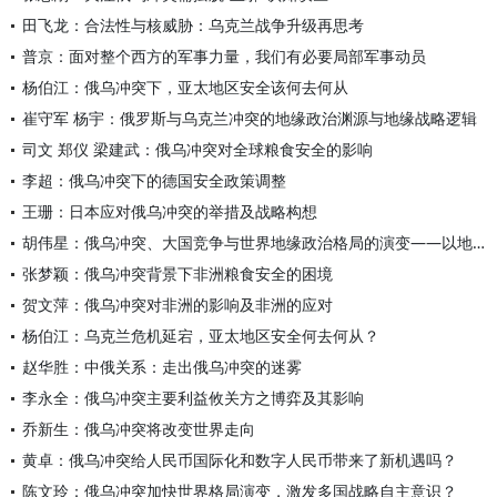
田飞龙：合法性与核威胁：乌克兰战争升级再思考
普京：面对整个西方的军事力量，我们有必要局部军事动员
杨伯江：俄乌冲突下，亚太地区安全该何去何从
崔守军 杨宇：俄罗斯与乌克兰冲突的地缘政治渊源与地缘战略逻辑
司文 郑仪 梁建武：俄乌冲突对全球粮食安全的影响
李超：俄乌冲突下的德国安全政策调整
王珊：日本应对俄乌冲突的举措及战略构想
胡伟星：俄乌冲突、大国竞争与世界地缘政治格局的演变——以地缘
张梦颖：俄乌冲突背景下非洲粮食安全的困境
贺文萍：俄乌冲突对非洲的影响及非洲的应对
杨伯江：乌克兰危机延宕，亚太地区安全何去何从？
赵华胜：中俄关系：走出俄乌冲突的迷雾
李永全：俄乌冲突主要利益攸关方之博弈及其影响
乔新生：俄乌冲突将改变世界走向
黄卓：俄乌冲突给人民币国际化和数字人民币带来了新机遇吗？
陈文玲：俄乌冲突加快世界格局演变，激发多国战略自主意识？