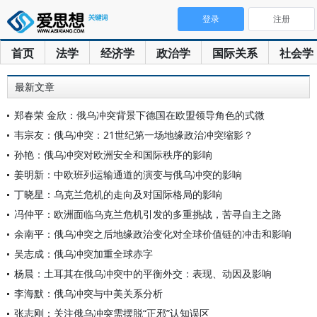
登录
注册
首页
法学
经济学
政治学
国际关系
社会学
最新文章
郑春荣 金欣：俄乌冲突背景下德国在欧盟领导角色的式微
韦宗友：俄乌冲突：21世纪第一场地缘政治冲突缩影？
孙艳：俄乌冲突对欧洲安全和国际秩序的影响
姜明新：中欧班列运输通道的演变与俄乌冲突的影响
丁晓星：乌克兰危机的走向及对国际格局的影响
冯仲平：欧洲面临乌克兰危机引发的多重挑战，苦寻自主之路
余南平：俄乌冲突之后地缘政治变化对全球价值链的冲击和影响
吴志成：俄乌冲突加重全球赤字
杨晨：土耳其在俄乌冲突中的平衡外交：表现、动因及影响
李海默：俄乌冲突与中美关系分析
张志刚：关注俄乌冲突需摆脱“正邪”认知误区