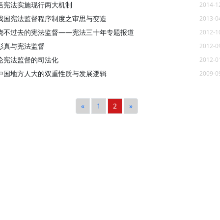
活宪法实施现行两大机制
2014-1
我国宪法监督程序制度之审思与变造
2013-0
绕不过去的宪法监督——宪法三十年专题报道
2012-1
彭真与宪法监督
2012-0
论宪法监督的司法化
2012-0
中国地方人大的双重性质与发展逻辑
2009-0
«
1
2
»