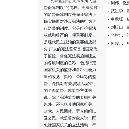
宪法监督是“宪法实施的监
周伟：激
督保障制度”的简称。宪法实施
范进学：
的监督保障制度是保证宪法正
申欣旺：
确实施而对违反宪法的行为进
刘松山：
行监督的制度。它是维护宪法
权威和尊严的一项重要制度，
李树忠：
是现代民主政治的重要组成部
何俊志：
分 广义的宪法监督是指国家为
了监控、督促宪法实施而建立
的各项制度的总称，包括特定
国家机关的监督和各种社会力
量如政党、舆论、公民等的监
督，是指对有关涉宪活动实行
的全面监督。就监督主体来
说，除了宪法监督的专职机关
以外，还包括其他国家机关、
政党、人民团体、群众组织以
及公民。就监督对象来说，既
包括国家机关的立法活动、行