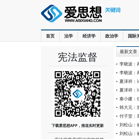
首页
法学
经济学
政治学
国际
最新文章
宪法监督
李晓波：
李晓波：
夏泽祥：
夏泽祥：
秦小建：
韩大元：
付子堂：
刘松山：
下载爱思想APP，推送实时更新
刘松山：