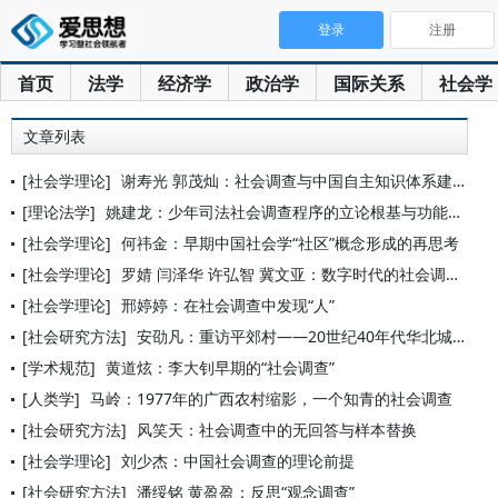
登录
注册
首页
法学
经济学
政治学
国际关系
社会学
文章列表
[社会学理论]
谢寿光 郭茂灿：社会调查与中国自主知识体系建构——以“中国乡
[理论法学]
姚建龙：少年司法社会调查程序的立论根基与功能重塑
[社会学理论]
何祎金：早期中国社会学“社区”概念形成的再思考
[社会学理论]
罗婧 闫泽华 许弘智 冀文亚：数字时代的社会调查：新情境、新
[社会学理论]
邢婷婷：在社会调查中发现“人”
[社会研究方法]
安劭凡：重访平郊村——20世纪40年代华北城郊日常生活的社会
[学术规范]
黄道炫：李大钊早期的“社会调查”
[人类学]
马岭：1977年的广西农村缩影，一个知青的社会调查
[社会研究方法]
风笑天：社会调查中的无回答与样本替换
[社会学理论]
刘少杰：中国社会调查的理论前提
[社会研究方法]
潘绥铭 黄盈盈：反思“观念调查”