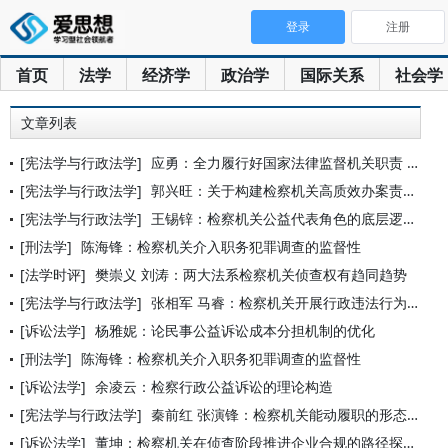
登录
注册
首页
法学
经济学
政治学
国际关系
社会学
文章列表
[宪法学与行政法学]
应勇：全力履行好国家法律监督机关职责 为实现“十五五”良好开
[宪法学与行政法学]
郭兴旺：关于构建检察机关高质效办案责任落实体系的思考
[宪法学与行政法学]
王锡锌：检察机关公益代表角色的底层逻辑
[刑法学]
陈海锋：检察机关介入职务犯罪调查的监督性
[法学时评]
樊崇义 刘涛：两大法系检察机关侦查权有趋同趋势
[宪法学与行政法学]
张相军 马睿：检察机关开展行政违法行为监督的理论与实践
[诉讼法学]
杨雅妮：论民事公益诉讼成本分担机制的优化
[刑法学]
陈海锋：检察机关介入职务犯罪调查的监督性
[诉讼法学]
余凌云：检察行政公益诉讼的理论构造
[宪法学与行政法学]
秦前红 张演锋：检察机关能动履职的形态界分、宪制基础与完善方
[诉讼法学]
董坤：检察机关在侦查阶段推进企业合规的路径探索