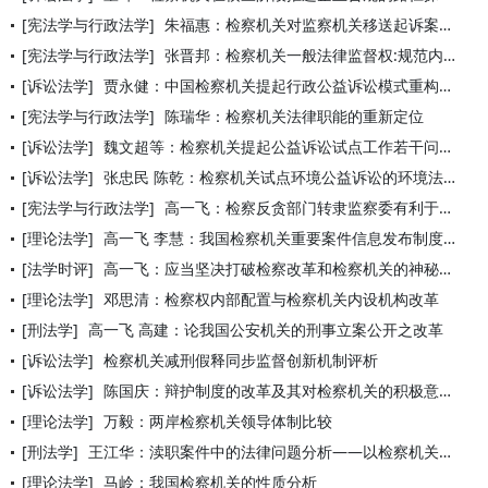
[宪法学与行政法学]
朱福惠：检察机关对监察机关移送起诉案件的合法性审查——《人民
[宪法学与行政法学]
张晋邦：检察机关一般法律监督权:规范内涵、宪制机理与调整方向
[诉讼法学]
贾永健：中国检察机关提起行政公益诉讼模式重构论
[宪法学与行政法学]
陈瑞华：检察机关法律职能的重新定位
[诉讼法学]
魏文超等：检察机关提起公益诉讼试点工作若干问题的思考
[诉讼法学]
张忠民 陈乾：检察机关试点环境公益诉讼的环境法审视
[宪法学与行政法学]
高一飞：检察反贪部门转隶监察委有利于侦查法治化
[理论法学]
高一飞 李慧：我国检察机关重要案件信息发布制度研究
[法学时评]
高一飞：应当坚决打破检察改革和检察机关的神秘化
[理论法学]
邓思清：检察权内部配置与检察机关内设机构改革
[刑法学]
高一飞 高建：论我国公安机关的刑事立案公开之改革
[诉讼法学]
检察机关减刑假释同步监督创新机制评析
[诉讼法学]
陈国庆：辩护制度的改革及其对检察机关的积极意义
[理论法学]
万毅：两岸检察机关领导体制比较
[刑法学]
王江华：渎职案件中的法律问题分析——以检察机关查办渎职案件难
[理论法学]
马岭：我国检察机关的性质分析