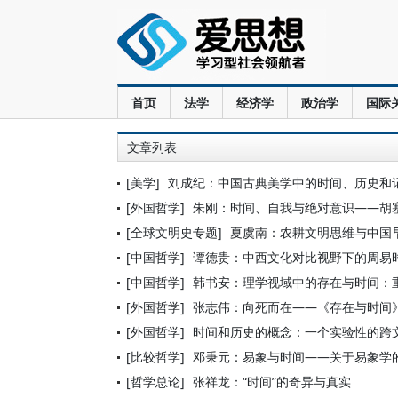
首页
法学
经济学
政治学
国际
文章列表
[美学]
刘成纪：中国古典美学中的时间、历史和
[外国哲学]
朱刚：时间、自我与绝对意识——胡
[全球文明史专题]
夏虞南：农耕文明思维与中国早
[中国哲学]
谭德贵：中西文化对比视野下的周易
[中国哲学]
韩书安：理学视域中的存在与时间：重
[外国哲学]
张志伟：向死而在——《存在与时间
[外国哲学]
时间和历史的概念：一个实验性的跨
[比较哲学]
邓秉元：易象与时间——关于易象学
[哲学总论]
张祥龙：“时间”的奇异与真实