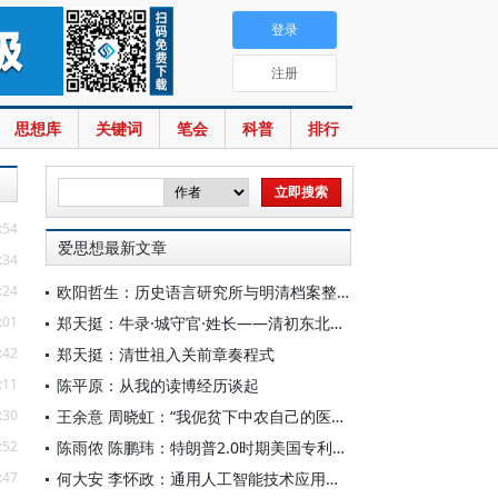
登录
注册
思想库
关键词
笔会
科普
排行
:54
爱思想最新文章
:34
:24
欧阳哲生：历史语言研究所与明清档案整理工作（1928-1949年）
:01
郑天挺：牛录·城守官·姓长——清初东北的地方行政机构
:42
郑天挺：清世祖入关前章奏程式
:11
陈平原：从我的读博经历谈起
:30
王余意 周晓虹：“我伲贫下中农自己的医生”——赤脚医生的视觉表征与形象建构（1965—1978）
:52
陈雨侬 陈鹏玮：特朗普2.0时期美国专利制度的“武器化”演进与中国应对
:47
何大安 李怀政：通用人工智能技术应用下的数字调节机制