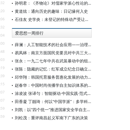
:32
孙明君：《齐物论》对儒家学派心性论的回应
:20
黄道炫：通向历史的趣味：日记缘何入史
:06
石佳友 史学炎：未登记的特殊动产受让人排除强制执行问题研究
:32
爱思想一周排行
:04
:00
薛澜：人工智能技术的社会应用——治理挑战
:48
易凤林：南京方面国民党要员对中共三大起义的反应
:03
张永：一九二七年中共在武装暴动中的组织转型
:19
张陈：隐藏的记忆：红军成立纪念日确立前中共对南昌起义的纪念
:39
邱华翔：韩国托育服务普惠化发展的动力机制、制度路径与政策效应
:15
赵春华：中国时尚传播学自主知识体系的内在逻辑与实践路径
:07
涂凌波 张译匀：智能驱动·中国实践·范式创新：“构建中国新闻传播学自主知识体系”专题研讨会综述
:07
田香凝 丁靓琦：何以“中国学派”：多学科视野下中国特色新闻传播学建设的研究
:59
刘凯：以“四个统一”推进国家安全学自主知识体系构建
:59
刘松茂：重评南昌起义军南下广东的决策