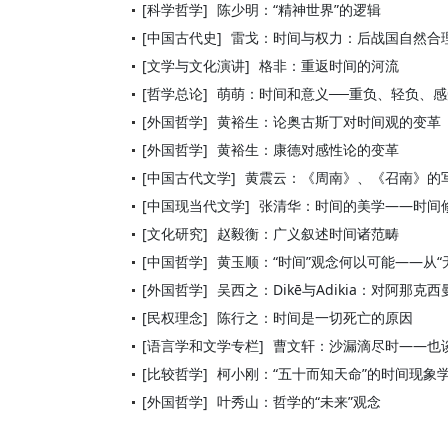
[科学哲学]
陈少明：“精神世界”的逻辑
[中国古代史]
雷戈：时间与权力：后战国自然合
[文学与文化演讲]
格非：重返时间的河流
[哲学总论]
萌萌：时间和意义──重负、轻负、
[外国哲学]
黄裕生：论奥古斯丁对时间观的变革
[外国哲学]
黄裕生：康德对感性论的变革
[中国古代文学]
黄震云：《周南》、《召南》的
[中国现当代文学]
张清华：时间的美学——时间
[文化研究]
赵毅衡：广义叙述时间诸范畴
[中国哲学]
黄玉顺：“时间”观念何以可能——从“无
[外国哲学]
吴西之：Dikē与Adikia：对阿那
[民权理念]
陈行之：时间是一切死亡的原因
[语言学和文学专栏]
曹文轩：沙漏滴尽时——也
[比较哲学]
柯小刚：“五十而知天命”的时间现象
[外国哲学]
叶秀山：哲学的“未来”观念