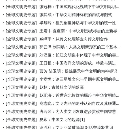
[全球文明史专题]
张冠梓：中国式现代化视域下中华文明标识体系的逻辑与进路
[全球文明史专题]
张其成：中华文明精神标识的内核与图式
[全球文明史专题]
毕旭玲：祖先创世神话与中华文明的统一性
[全球文明史专题]
王震中 夏虞南：中华文明形成标志的重新界说——兼对“古国”等
[全球文明史专题]
臧峰宇：从跨文化理解走向跨文明合作
[全球文明史专题]
郭云泽 刘同舫：人类文明新形态的三个基本问题辨析
[全球文明史专题]
刘汉俊：长江文明集中体现了中华文明的突出特性
[全球文明史专题]
王日根：中国海洋文明的形成、特质与演进
[全球文明史专题]
曹芳 陆卫明：提炼展示中华文明的精神标识
[全球文明史专题]
李竞恒：论三星堆文化与早期中原文明的关系
[全球文明史专题]
赵林：古希腊文明的落幕
[全球文明史专题]
赵现海：近世东北族群的崛起与中华文明统一性的增塑
[全球文明史专题]
商志晓：文明内涵的两种认识向度及其联通基础
[全球文明史专题]
唐若裴：为人类文明发展进步贡献中国智慧
[全球文明史专题]
夏鼐：中国文明的起源[1]
[全球文明史专题]
凌胜利：文明互鉴破隔阂 对话交流凝共识