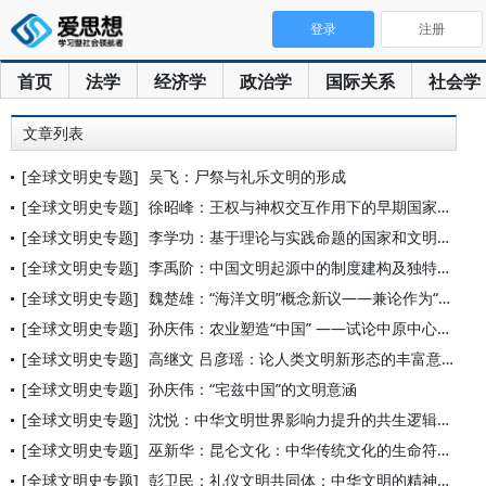
登录
注册
首页
法学
经济学
政治学
国际关系
社会学
文章列表
[全球文明史专题]
吴飞：尸祭与礼乐文明的形成
[全球文明史专题]
徐昭峰：王权与神权交互作用下的早期国家发展模式探索
[全球文明史专题]
李学功：基于理论与实践命题的国家和文明起源探论
[全球文明史专题]
李禹阶：中国文明起源中的制度建构及独特历史道路
[全球文明史专题]
魏楚雄：“海洋文明”概念新议——兼论作为“海洋文明”代表的“
[全球文明史专题]
孙庆伟：农业塑造“中国” ——试论中原中心形成的经济基础
[全球文明史专题]
高继文 吕彦瑶：论人类文明新形态的丰富意蕴
[全球文明史专题]
孙庆伟：“宅兹中国”的文明意涵
[全球文明史专题]
沈悦：中华文明世界影响力提升的共生逻辑与传播体系建构
[全球文明史专题]
巫新华：昆仑文化：中华传统文化的生命符号与文明特性呈现
[全球文明史专题]
彭卫民：礼仪文明共同体：中华文明的精神标识