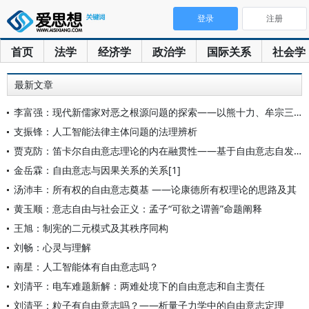
登录
注册
首页
法学
经济学
政治学
国际关系
社会学
最新文章
李富强：现代新儒家对恶之根源问题的探索——以熊十力、牟宗三、
支振锋：人工智能法律主体问题的法理辨析
贾克防：笛卡尔自由意志理论的内在融贯性——基于自由意志自发性
金岳霖：自由意志与因果关系的关系[1]
汤沛丰：所有权的自由意志奠基 ——论康德所有权理论的思路及其
黄玉顺：意志自由与社会正义：孟子“可欲之谓善”命题阐释
王旭：制宪的二元模式及其秩序同构
刘畅：心灵与理解
南星：人工智能体有自由意志吗？
刘清平：电车难题新解：两难处境下的自由意志和自主责任
刘清平：粒子有自由意志吗？——析量子力学中的自由意志定理