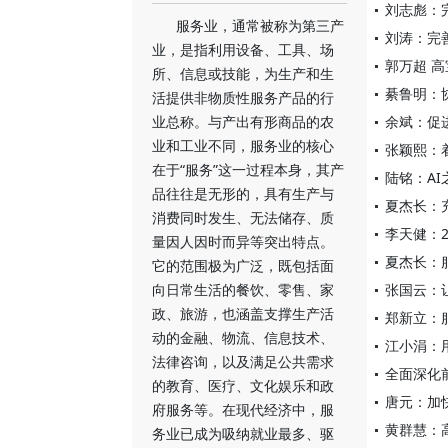
刘志彪：
服务业，通常被称为第三产
刘涛：完
业，是指利用设备、工具、场
郭万超 
所、信息或技能，为生产和生
綦鲁明：
活提供非物质性服务产品的行
业总称。与产出有形商品的农
余斌：促
业和工业不同，服务业的核心
张颖熙：
在于“服务”这一过程本身，其产
陆铭：A
品往往是无形的，具有生产与
夏杰长：
消费同时发生、无法储存、质
李天健：
量因人因时而异等突出特点。
夏杰长：
它的范围极为广泛，既包括面
向日常生活的餐饮、零售、家
张国云：
政、旅游，也涵盖支撑生产活
郑新立：
动的金融、物流、信息技术、
江小涓：
法律咨询，以及满足公共需求
全面深化
的教育、医疗、文化娱乐和政
唐元：加
府服务等。在现代经济中，服
黄群慧：
务业已成为吸纳就业最多、驱