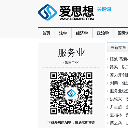
首页
法学
经济学
政治学
国际
最新文章
服务业
陈波 葛
(第三产业)
路风：以
努力开创
刘奕：促
服务业经
洪银兴：
尹志超：
迟福林：
下载爱思想APP，推送实时更新
蔡之兵：