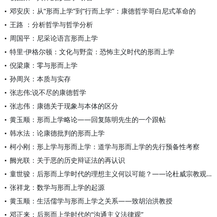
邓安庆：从“形而上学”到“行而上学”：康德哲学哥白尼式革命的
王路 ：分析哲学与哲学分析
周国平：尼采论语言形而上学
特里·伊格尔顿：文化与野蛮：恐怖主义时代的形而上学
倪梁康：零与形而上学
孙周兴：本质与实存
张志伟:说不尽的康德哲学
张志伟：康德关于现象与本体的区分
黄玉顺：形而上学略论——回复陈明先生的一个跟帖
韩水法：论康德批判的形而上学
柯小刚：形上学与形而上学：道学与形而上学的先行预备性考察
阙光联：关于恶的历史辩证法的再认识
童世骏：后形而上学时代的理想主义何以可能？——论杜威宗教观的
张祥龙：数学与形而上学的起源
黄玉顺：生活儒学与形而上学之关系——致胡治洪教授
邓正来：后形而上学时代的“沟通主义法律观”