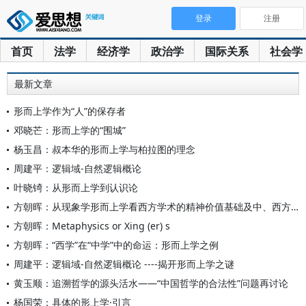
登录
注册
首页
法学
经济学
政治学
国际关系
社会学
最新文章
形而上学作为“人”的保存者
邓晓芒：形而上学的“围城”
杨玉昌：叔本华的形而上学与柏拉图的理念
周建平：逻辑域-自然逻辑概论
叶晓锜：从形而上学到认识论
方朝晖：从现象学形而上学看西方学术的精神价值基础及中、西方学
方朝晖：Metaphysics or Xing (er) s
方朝晖：“西学”在“中学”中的命运：形而上学之例
周建平：逻辑域-自然逻辑概论 ----揭开形而上学之谜
黄玉顺：追溯哲学的源头活水——“中国哲学的合法性”问题再讨论
杨国荣：具体的形上学·引言