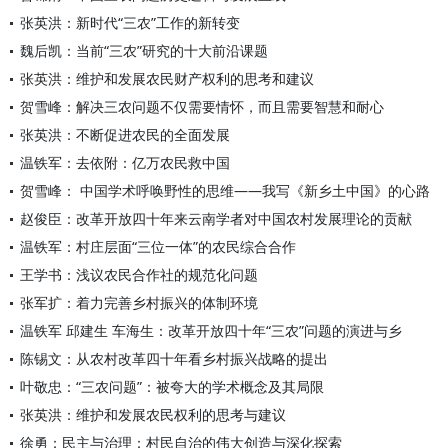
张英洪：新时代“三农”工作的新转变
魏后凯：当前“三农”研究的十大前沿课题
张英洪：维护和发展农民财产权利的思考和建议
贺雪峰：解决三农问题不仅需要情怀，而且需要智慧和耐心
张英洪：不断促进农民的全面发展
温铁军：去依附：亿万农民救中国
贺雪峰： 中国学术呼唤野性的思维——我写《新乡土中国》的心路
赵俊臣：改革开放四十年来云南学者对中国农村发展理论的贡献
温铁军：村庄层面“三位一体”的农民综合合作
王学书：浅议农民合作社的规范化问题
张军扩：着力完善乡村振兴的体制环境
温铁军 邱建生 车海生：改革开放四十年“三农”问题的演进与乡
陈锡文：从农村改革四十年看乡村振兴战略的提出
叶敬忠：“三农问题”：被夸大的学术概念及其局限
张英洪：维护和发展农民权利的思考与建议
徐勇：民主与治理：村民自治的伟大创造与深化探索