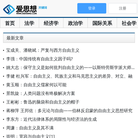
登录
注册
首页
法学
经济学
政治学
国际关系
社会学
最新文章
宝成关、潘晓斌：严复与西方自由主义
李强：中国传统有自由主义因子吗?
姚大志：保守主义是如何批判自由主义的——以斯特劳斯学派大师布
李健 杜兴军：自由主义、民族主义和马克思主义的差异、对立、融
黄玉顺：自由主义儒家何以可能
景凯旋：人类问题没有终极解决方案
王彬彬：鲁迅的脑袋和自由主义的帽子
蒋柳萍 王邦佐：多元论与自由——伯林反启蒙的自由主义思想研究
李东方：近代法律体系的局限性与经济法的生成
周濂：自由主义及其不满
崇明：宽容与自由主义[1]