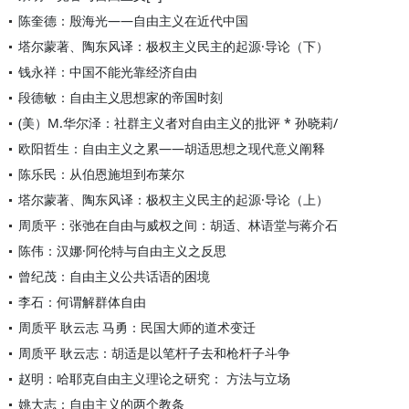
陈奎德：殷海光——自由主义在近代中国
塔尔蒙著、陶东风译：极权主义民主的起源·导论（下）
钱永祥：中国不能光靠经济自由
段德敏：自由主义思想家的帝国时刻
(美）M.华尔泽：社群主义者对自由主义的批评 * 孙晓莉/
欧阳哲生：自由主义之累——胡适思想之现代意义阐释
陈乐民：从伯恩施坦到布莱尔
塔尔蒙著、陶东风译：极权主义民主的起源·导论（上）
周质平：张弛在自由与威权之间：胡适、林语堂与蒋介石
陈伟：汉娜·阿伦特与自由主义之反思
曾纪茂：自由主义公共话语的困境
李石：何谓解群体自由
周质平 耿云志 马勇：民国大师的道术变迁
周质平 耿云志：胡适是以笔杆子去和枪杆子斗争
赵明：哈耶克自由主义理论之研究： 方法与立场
姚大志：自由主义的两个教条