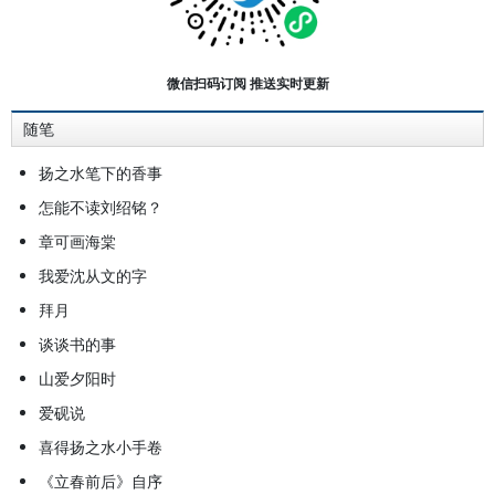
又十分讲究文字的锤炼和意境的捕
捉，个人风格特别鲜明。
微信扫码订阅 推送实时更新
随笔
扬之水笔下的香事
怎能不读刘绍铭？
章可画海棠
我爱沈从文的字
拜月
谈谈书的事
山爱夕阳时
爱砚说
喜得扬之水小手卷
《立春前后》自序