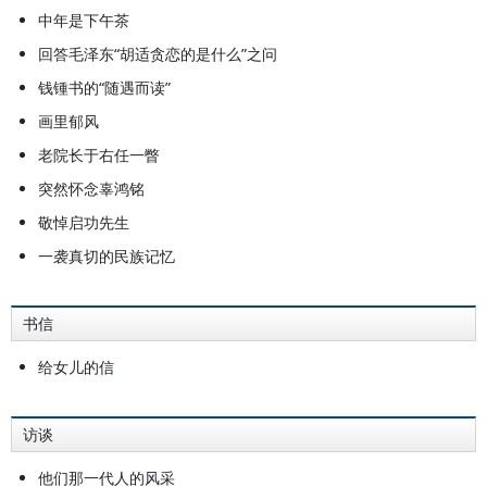
中年是下午茶
回答毛泽东“胡适贪恋的是什么”之问
钱锺书的“随遇而读”
画里郁风
老院长于右任一瞥
突然怀念辜鸿铭
敬悼启功先生
一袭真切的民族记忆
书信
给女儿的信
访谈
他们那一代人的风采