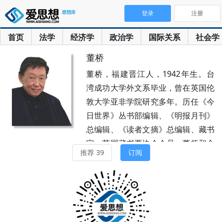
登录
注册
首页
法学
经济学
政治学
国际关系
社会学
董桥
董桥，福建晋江人，1942年生。台
湾成功大学外文系毕业，曾在英国伦
敦大学亚非学院研究多年。历任《今
日世界》丛书部编辑、《明报月刊》
总编辑、《读者文摘》总编辑、藏书
家、英国藏书票协会会员。董桥和金
推荐 39
订阅
庸、黄霑、蔡澜一起，并称香港四大
才子。主要著作有《这一代的事》
《跟中国的梦赛跑》《文字是肉做
的》《旧时月色》《故事》《今朝风
日好》等。他的散文充满书卷气息，