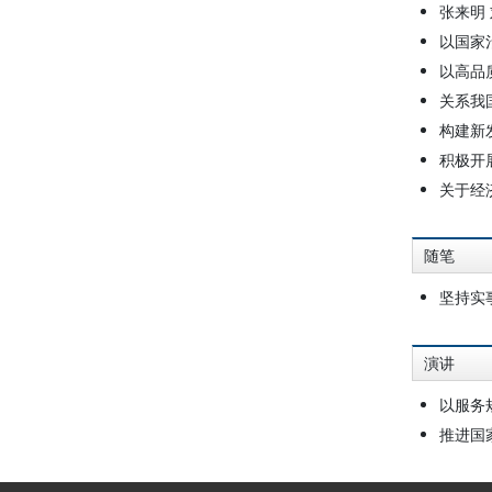
张来明
以国家
以高品
关系我
构建新
积极开
关于经
随笔
坚持实
演讲
以服务
推进国