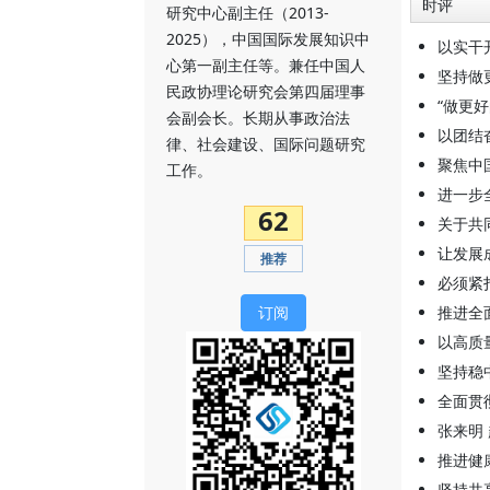
时评
研究中心副主任（2013-
2025），中国国际发展知识中
以实干
心第一副主任等。兼任中国人
坚持做
民政协理论研究会第四届理事
“做更
会副会长。长期从事政治法
以团结
律、社会建设、国际问题研究
聚焦中
工作。
进一步
62
关于共
让发展
推荐
必须紧
订阅
推进全
以高质
坚持稳
全面贯
张来明
推进健
坚持共