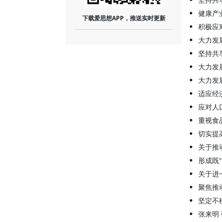
健康产
下载爱思想APP，推送实时更新
积极应
大力发
坚持共
大力发
大力发
适应经
应对人
重视食
切实提
关于推
形成既
关于进
聚焦推
坚定不
张来明