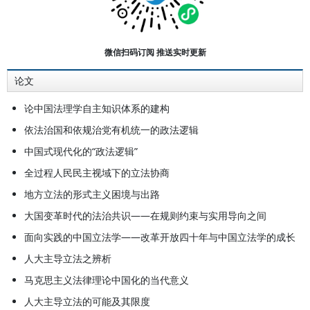
博士学位。2001年起任教于中央党
校政法教研部，历任法理学教研室副
主任、主任及教研部副主任，2018
微信扫码订阅 推送实时更新
年任现职。其间赴德国慕尼黑大学、
论文
美国耶鲁大学及哥伦比亚大学访学。
2012-2013年挂职福建省莆田市副市
论中国法理学自主知识体系的建构
长，分管政府法制等工作。主要研究
依法治国和依规治党有机统一的政法逻辑
领域为法理学、立法学，著有《法典
中国式现代化的“政法逻辑”
编纂论》《中央与地方立法关系法治
全过程人民民主视域下的立法协商
化研究》《大国立法的逻辑》等专
地方立法的形式主义困境与出路
著，译有罗斯柯·庞德《法理学》，
大国变革时代的法治共识——在规则约束与实用导向之间
在《法学研究》《人民日报》等刊发
面向实践的中国立法学——改革开放四十年与中国立法学的成长
论文百余篇。主持国家及省部级课
题，参与重大法治政策研讨。
人大主导立法之辨析
马克思主义法律理论中国化的当代意义
人大主导立法的可能及其限度